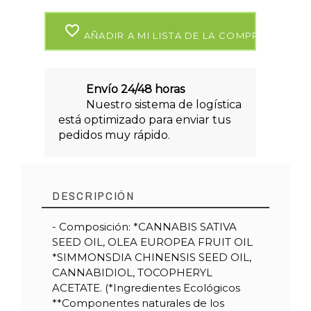
favorite_border
AÑADIR A MI LISTA DE LA COMPRA
Envío 24/48 horas
Nuestro sistema de logística
está optimizado para enviar tus
pedidos muy rápido.
DESCRIPCIÓN
- Composición: *CANNABIS SATIVA
SEED OIL, OLEA EUROPEA FRUIT OIL
*SIMMONSDIA CHINENSIS SEED OIL,
CANNABIDIOL, TOCOPHERYL
ACETATE. (*Ingredientes Ecológicos
**Componentes naturales de los