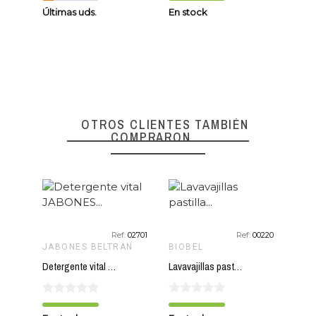
Últimas uds.
En stock
En s
favorite_border
favorite_border
OTROS CLIENTES TAMBIÉN
COMPRARON
te_border
Ref:
02701
Ref:
00220
JABONES BELTRAN
BIOBEL
BIO
Detergente vital JABONES BELTRAN 5 L
Lavavajillas pastilla BIOBEL 30 unidades (todo en uno)