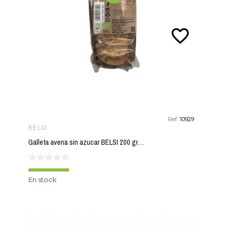
favorite_border
Ref:
10929
BELSI
Galleta avena sin azucar BELSI 200 gr BIO
En stock