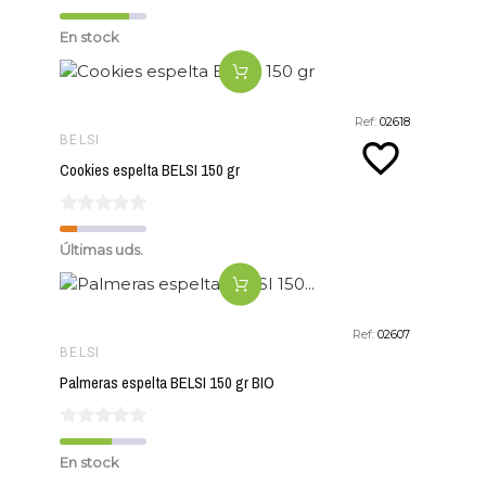
En stock
Ref:
02618
BELSI
favorite_border
Cookies espelta BELSI 150 gr
Últimas uds.
Ref:
02607
BELSI
Palmeras espelta BELSI 150 gr BIO
En stock