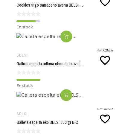
favorite_border
Cookies trigo sarraceno avena BELSI 200 gr BIO
En stock
Ref:
02624
BELSI
favorite_border
Galleta espelta rellena chocolate avellana BELSI 70 gr
En stock
Ref:
02623
BELSI
favorite_border
Galleta espelta eko BELSI 350 gr BIO