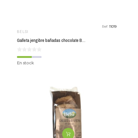
Ref:
11019
BELSI
Galleta jengibre bañadas chocolate BELSI 200 gr BIO
En stock