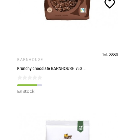
favorite_border
Ref:
08669
BARNHOUSE
Krunchy chocolate BARNHOUSE 750 gr BIO
En stock