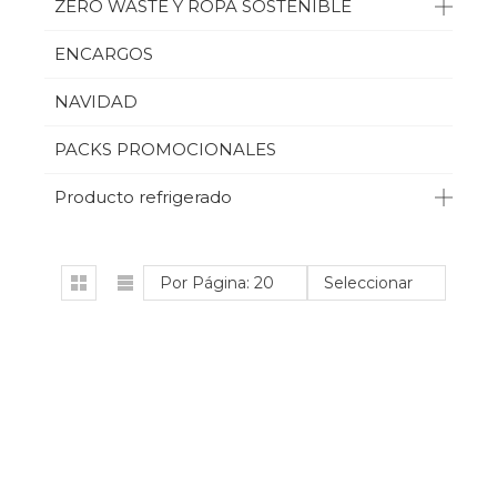
ZERO WASTE Y ROPA SOSTENIBLE
MRS CRIMBLES
ENCARGOS
NATURGREEN
NAVIDAD
OLEANDER
PACKS PROMOCIONALES
ROOBAR
Producto refrigerado
ROOKIES
SANTIVERI
Por Página: 20
Seleccionar
SOL NATURAL
SOTTOLESTE
TERRASANA
TOO BIO