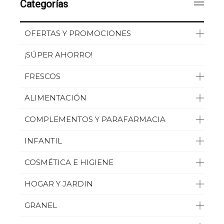
Categorías
DESTINATION
EL GRANERO
OFERTAS Y PROMOCIONES
FINESTRA
¡SÚPER AHORRO!
FIORENTINI
FRESCOS
FORTICOLL
ALIMENTACIÓN
GERMINAL
COMPLEMENTOS Y PARAFARMACIA
HORNO NATURAL
INFANTIL
JARDIN BIO
COSMÉTICA E HIGIENE
KOOKIE CAT
MACHANDEL
HOGAR Y JARDIN
MAXI NUTRITION
GRANEL
MONKI