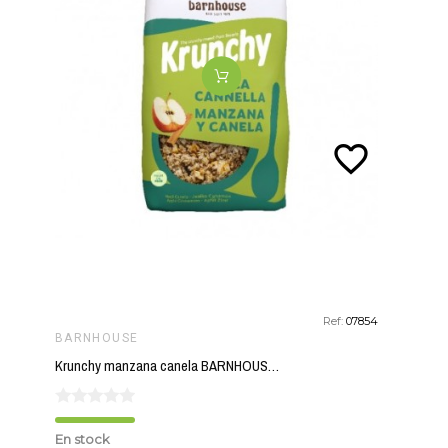
favorite_border
Ref:
07854
BARNHOUSE
Krunchy manzana canela BARNHOUSE 750 gr BIO
En stock