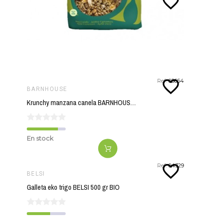
favorite_border
favorite_border
Ref:
05664
BARNHOUSE
Krunchy manzana canela BARNHOUSE 375 gr
En stock
favorite_border
Ref:
04329
BELSI
Galleta eko trigo BELSI 500 gr BIO