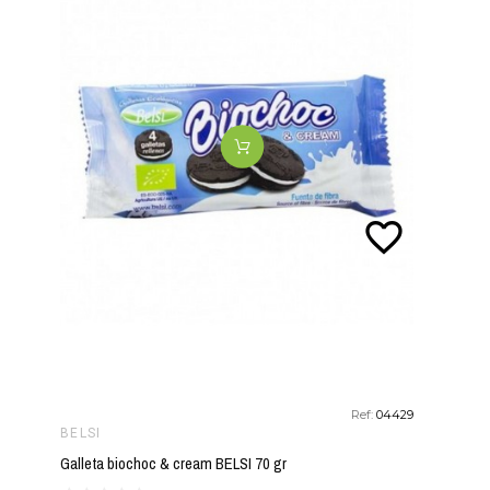
favorite_border
Ref:
04429
BELSI
Galleta biochoc & cream BELSI 70 gr