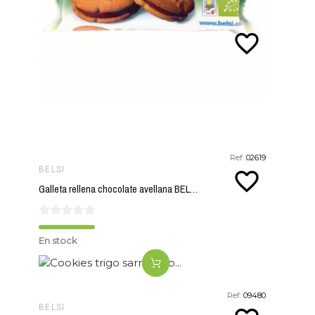
favorite_border
Ref:
02619
BELSI
favorite_border
Galleta rellena chocolate avellana BELSI 70 gr
En stock
Ref:
09480
BELSI