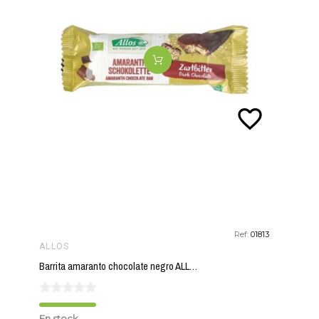
favorite_border
Ref:
01813
ALLOS
Barrita amaranto chocolate negro ALLOS 25 gr BIO
En stock