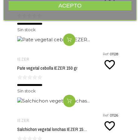
favorite_border
ACEPTO
Pate vegetal cremoso IEZER 150 gr
Sin stock
Ref:
01128
IEZER
favorite_border
Pate vegetal cebolla IEZER 150 gr
Sin stock
Ref:
01126
IEZER
favorite_border
Salchichon vegetal lonchas IEZER 150 gr