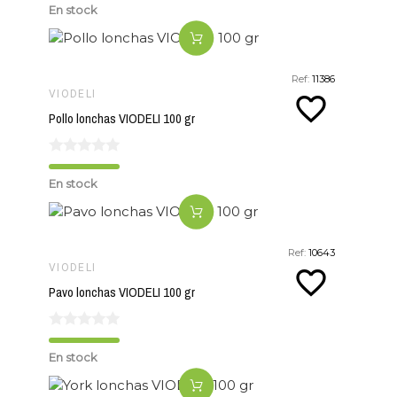
En stock
Ref:
11386
VIODELI
favorite_border
Pollo lonchas VIODELI 100 gr
En stock
Ref:
10643
VIODELI
favorite_border
Pavo lonchas VIODELI 100 gr
En stock