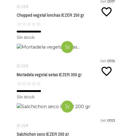
Ref:
01117
IEZER
favorite_border
Chopped vegetal lonchas IEZER 150 gr
Sin stock
Ref:
01115
IEZER
favorite_border
Mortadela vegetal setas IEZER 300 gr
Sin stock
Ref:
01113
IEZER
Salchichon seco IEZER 200 gr