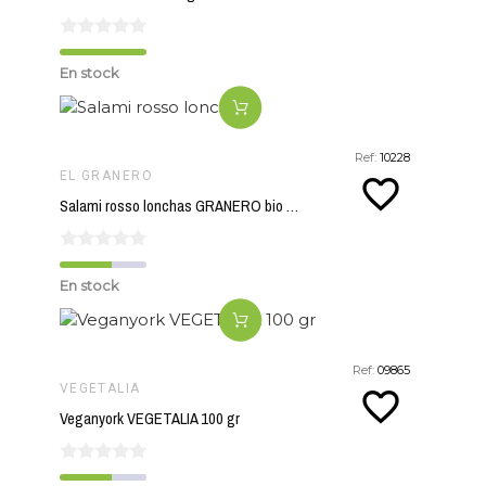
En stock
Ref:
10228
EL GRANERO
favorite_border
Salami rosso lonchas GRANERO bio 100 gr
En stock
Ref:
09865
VEGETALIA
favorite_border
Veganyork VEGETALIA 100 gr