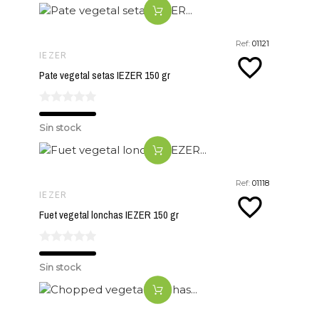
Ref:
01121
IEZER
favorite_border
Pate vegetal setas IEZER 150 gr
Sin stock
Ref:
01118
IEZER
favorite_border
Fuet vegetal lonchas IEZER 150 gr
Sin stock