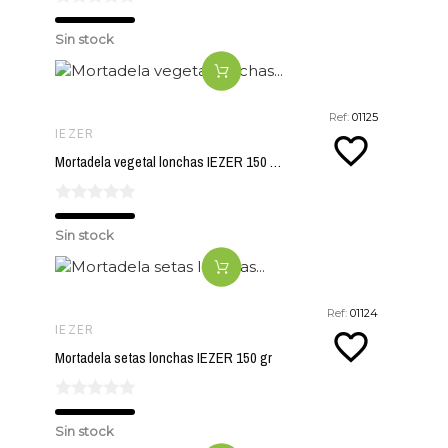
Sin stock
Ref:
01125
IEZER
favorite_border
Mortadela vegetal lonchas IEZER 150 gr
Sin stock
Ref:
01124
IEZER
favorite_border
Mortadela setas lonchas IEZER 150 gr
Sin stock