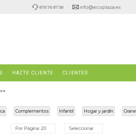
info@ecoplaza.es
876 76 87 58
S
HAZTE CLIENTE
CLIENTES
ora
ca
Complementos
Infantil
Hogar y jardín
Grane
Por Página: 20
Seleccionar