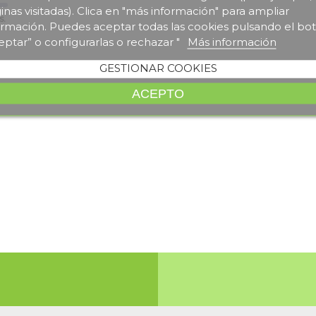
inas visitadas). Clica en "más información" para ampliar
s.
ormación. Puedes aceptar todas las cookies pulsando el bo
eptar” o configurarlas o rechazar "
Más información
GESTIONAR COOKIES
ACEPTO