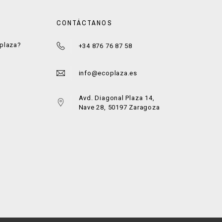
CONTÁCTANOS
oplaza?
+34 876 76 87 58
a
info@ecoplaza.es
Avd. Diagonal Plaza 14,
Nave 28, 50197 Zaragoza