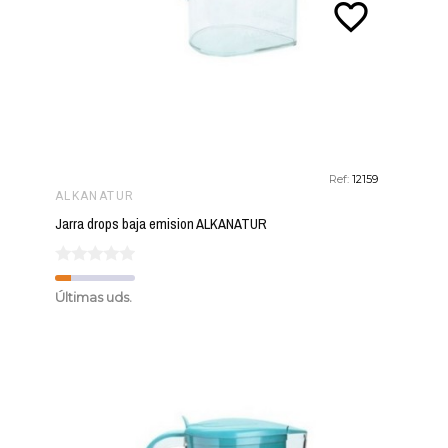
favorite_border
Ref:
12159
ALKANATUR
Jarra drops baja emision ALKANATUR
Últimas uds.