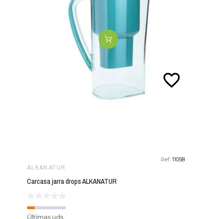
favorite_border
Ref:
11058
ALKANATUR
Carcasa jarra drops ALKANATUR
Últimas uds.