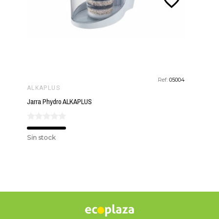
favorite_border
Ref:
05004
ALKAPLUS
Jarra Phydro ALKAPLUS
Sin stock