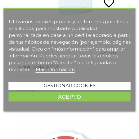
favorite_border
Utilizamos cookies propias y de terceros para fines
analíticos y para mostrarte publicidad
personalizada en base a un perfil elaborado a partir
de tus hábitos de navegación (por ejemplo, páginas
visitadas). Clica en "más información" para ampliar
Ref:
03889
información. Puedes aceptar todas las cookies
ALKANATUR
pulsando el botón “Aceptar” o configurarlas o
Jarra drops ALKANATUR
rechazar "
Más información
GESTIONAR COOKIES
En stock
ACEPTO