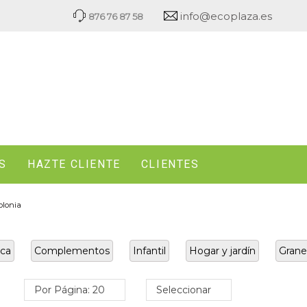
info@ecoplaza.es
876 76 87 58
S
HAZTE CLIENTE
CLIENTES
olonia
ca
Complementos
Infantil
Hogar y jardín
Grane
Por Página: 20
Seleccionar