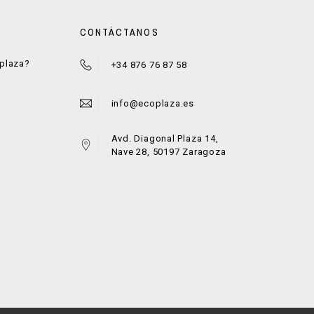
CONTÁCTANOS
oplaza?
+34 876 76 87 58
a
info@ecoplaza.es
Avd. Diagonal Plaza 14,
Nave 28, 50197 Zaragoza