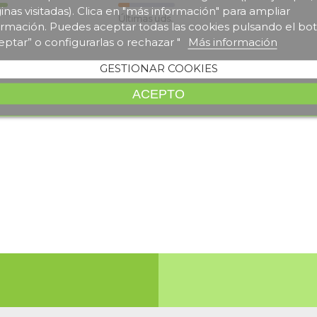
inas visitadas). Clica en "más información" para ampliar
Últimas uds.
ormación. Puedes aceptar todas las cookies pulsando el bo
eptar” o configurarlas o rechazar "
Más información
GESTIONAR COOKIES
ACEPTO