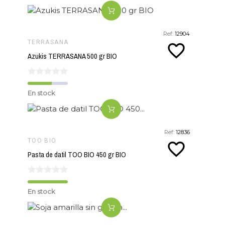
Ref:
12904
TERRASANA
favorite_border
Azukis TERRASANA 500 gr BIO
En stock
Ref:
12836
TOO BIO
favorite_border
Pasta de datil TOO BIO 450 gr BIO
En stock