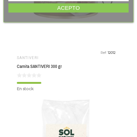
favorite_border
ACEPTO
Ref:
12012
SANTIVERI
Carnita SANTIVERI 300 gr
En stock