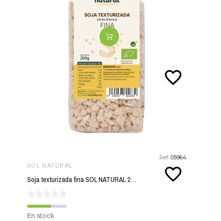
favorite_border
Ref:
05964
SOL NATURAL
favorite_border
Soja texturizada fina SOL NATURAL 200 gr BIO
En stock