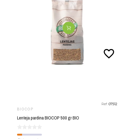
favorite_border
Ref:
07512
BIOCOP
Lenteja pardina BIOCOP 500 gr BIO