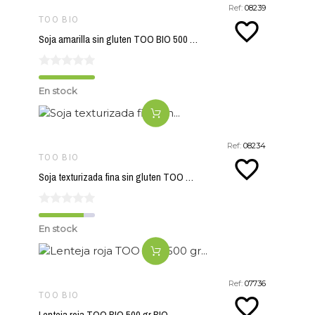
Ref:
08239
TOO BIO
favorite_border
Soja amarilla sin gluten TOO BIO 500 gr BIO
En stock
Ref:
08234
TOO BIO
favorite_border
Soja texturizada fina sin gluten TOO BIO 450 gr BIO
En stock
Ref:
07736
TOO BIO
favorite_border