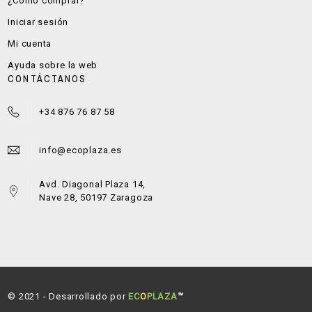
¿Cómo comprar?
Iniciar sesión
Mi cuenta
Ayuda sobre la web
CONTÁCTANOS
+34 876 76 87 58
info@ecoplaza.es
Avd. Diagonal Plaza 14,
Nave 28, 50197 Zaragoza
© 2021 - Desarrollado por
EC
O
PLAZA
™