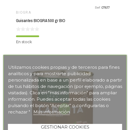
Ref:
07617
BIOGRA
Guisantes BIOGRA 500 gr BIO
En stock
Utilizamos cookies propias y de terceros para fines
analíticos y para mostrarte publicidad
personalizada en base a un perfil elaborado a partir
de tus hábitos de navegación (por ejemplo, páginas
visitadas). Clica en "más información" para ampliar
información. Puedes aceptar todas las cookies
pulsando el botón “Aceptar” o configurarlas o
rechazar "
Más información
GESTIONAR COOKIES