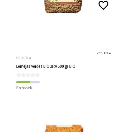
favorite_border
Ref:
10837
BIOGRA
Lentejas verdes BIOGRA 500 gr BIO
En stock