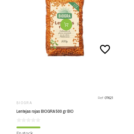
favorite_border
Ref:
07621
BIOGRA
Lentejas rojas BIOGRA 500 gr BIO
En stock