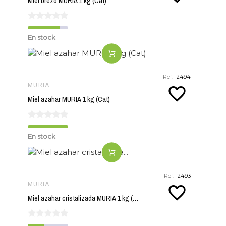
Miel brezo MURIA 1 kg (Cat)
En stock
Ref:
12494
MURIA
favorite_border
Miel azahar MURIA 1 kg (Cat)
En stock
Ref:
12493
MURIA
favorite_border
Miel azahar cristalizada MURIA 1 kg (Cat)