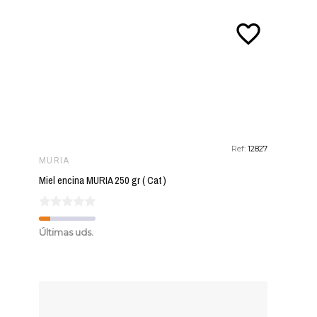
favorite_border
Ref:
12827
MURIA
Miel encina MURIA 250 gr ( Cat )
Últimas uds.