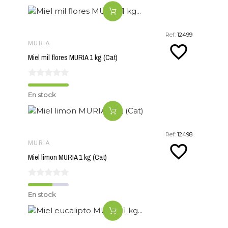
Ref:
12499
MURIA
favorite_border
Miel mil flores MURIA 1 kg (Cat)
En stock
Ref:
12498
MURIA
favorite_border
Miel limon MURIA 1 kg (Cat)
En stock