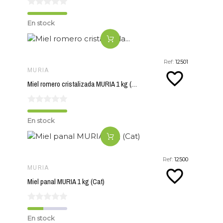
En stock
Ref:
12501
MURIA
favorite_border
Miel romero cristalizada MURIA 1 kg (Cat)
En stock
Ref:
12500
MURIA
favorite_border
Miel panal MURIA 1 kg (Cat)
En stock