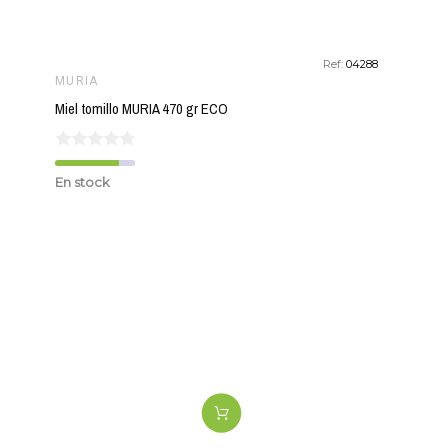
Ref:
04288
MURIA
Miel tomillo MURIA 470 gr ECO
En stock