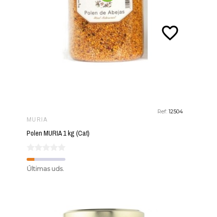
favorite_border
Ref:
12504
MURIA
Polen MURIA 1 kg (Cat)
Últimas uds.