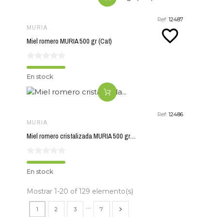
Ref:
12487
MURIA
favorite_border
Miel romero MURIA 500 gr (Cat)
En stock
Ref:
12486
MURIA
Miel romero cristalizada MURIA 500 gr (Cat)
En stock
Mostrar 1-20 of 129 elemento(s)
…
1
2
3
7