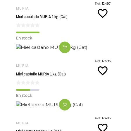
Ref:
12497
MURIA
favorite_border
Miel eucalipto MURIA 1 kg (Cat)
En stock
Ref:
12496
MURIA
favorite_border
Miel castaño MURIA 1 kg (Cat)
En stock
Ref:
12495
MURIA
favorite_border