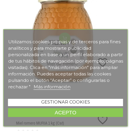
Utilizamos cookies propias y de terceros para fines
analíticos y para mostrarte publicidad
personalizada en base a un perfil elaborado a partir
favorite_border
de tus hábitos de navegación (por ejemplo, páginas
visitadas). Clica en "más información" para ampliar
información. Puedes aceptar todas las cookies
pulsando el botón “Aceptar” o configurarlas o
rechazar "
Más información
GESTIONAR COOKIES
Ref:
12502
ACEPTO
MURIA
favorite_border
Miel romero MURIA 1 kg (Cat)