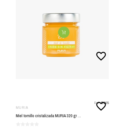
favorite_border
favorite_border
Ref:
12665
MURIA
Miel tomillo cristalizada MURIA 320 gr ECO