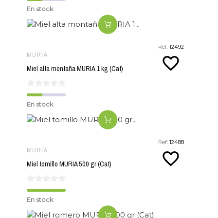
En stock
Ref:
12492
MURIA
favorite_border
Miel alta montaña MURIA 1 kg (Cat)
En stock
Ref:
12488
MURIA
favorite_border
Miel tomillo MURIA 500 gr (Cat)
En stock