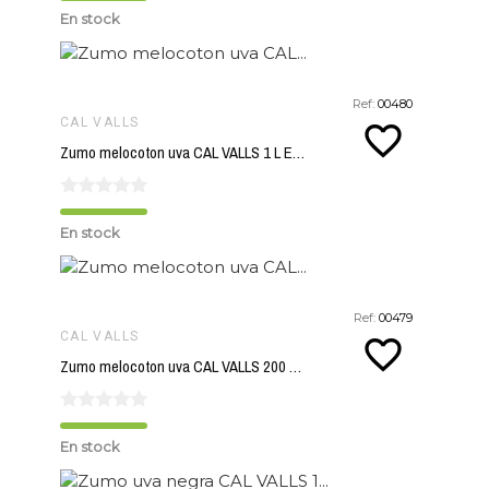
En stock
Ref:
00480
CAL VALLS
favorite_border
Zumo melocoton uva CAL VALLS 1 L ECO
En stock
Ref:
00479
CAL VALLS
favorite_border
Zumo melocoton uva CAL VALLS 200 ml ECO
En stock