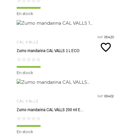
En stock
Ref:
00420
CAL VALLS
favorite_border
Zumo mandarina CAL VALLS 1 L ECO
En stock
Ref:
00402
CAL VALLS
Zumo mandarina CAL VALLS 200 ml ECO
En stock