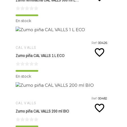
Zumo remolacha CAL VALLS 500 ml ECO
En stock
Ref:
00426
CAL VALLS
favorite_border
Zumo piña CAL VALLS 1 L ECO
En stock
Ref:
00482
CAL VALLS
favorite_border
Zumo piña CAL VALLS 200 ml BIO