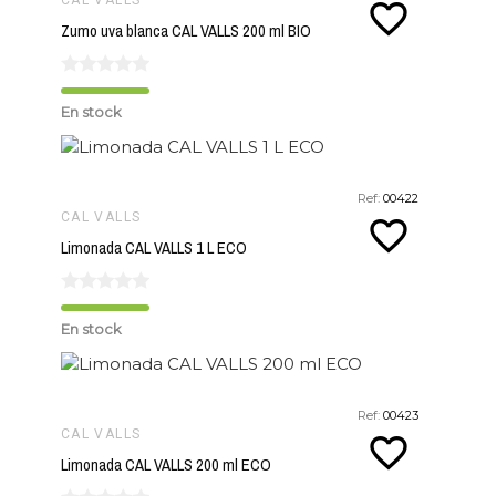
CAL VALLS
favorite_border
Zumo uva blanca CAL VALLS 200 ml BIO
En stock
Ref:
00422
CAL VALLS
favorite_border
Limonada CAL VALLS 1 L ECO
En stock
Ref:
00423
CAL VALLS
favorite_border
Limonada CAL VALLS 200 ml ECO