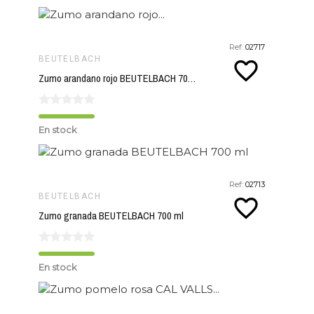
Ref:
02717
BEUTELBACH
favorite_border
Zumo arandano rojo BEUTELBACH 700 ml
En stock
Ref:
02713
BEUTELBACH
favorite_border
Zumo granada BEUTELBACH 700 ml
En stock