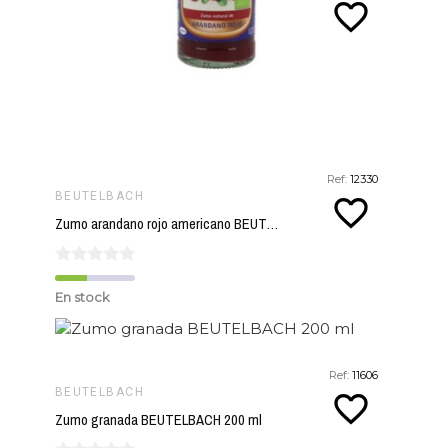
favorite_border
Ref:
12330
BEUTELBACH
favorite_border
Zumo arandano rojo americano BEUTELBACH 200 ml
En stock
Ref:
11606
BEUTELBACH
favorite_border
Zumo granada BEUTELBACH 200 ml