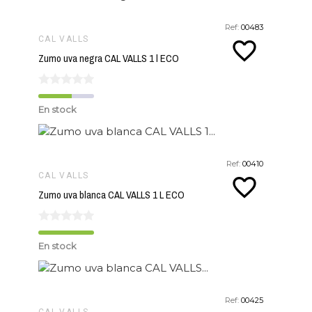
Ref:
00483
CAL VALLS
favorite_border
Zumo uva negra CAL VALLS 1 l ECO
En stock
Ref:
00410
CAL VALLS
favorite_border
Zumo uva blanca CAL VALLS 1 L ECO
En stock
Ref:
00425