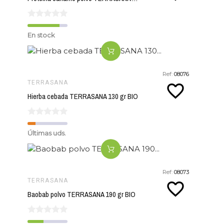
En stock
Ref:
08076
TERRASANA
favorite_border
Hierba cebada TERRASANA 130 gr BIO
Últimas uds.
Ref:
08073
TERRASANA
favorite_border
Baobab polvo TERRASANA 190 gr BIO