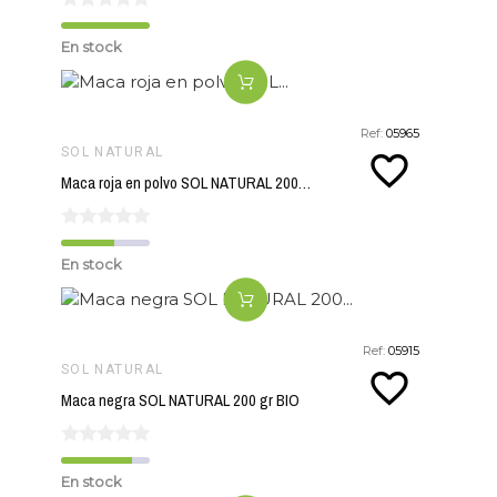
En stock
Ref:
05965
SOL NATURAL
favorite_border
Maca roja en polvo SOL NATURAL 200 gr BIO
En stock
Ref:
05915
SOL NATURAL
favorite_border
Maca negra SOL NATURAL 200 gr BIO
En stock