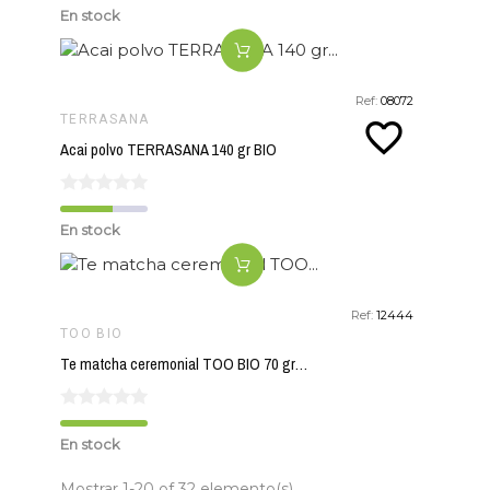
En stock
Ref:
08072
TERRASANA
favorite_border
Acai polvo TERRASANA 140 gr BIO
En stock
Ref:
12444
TOO BIO
Te matcha ceremonial TOO BIO 70 gr BIO
En stock
Mostrar 1-20 of 32 elemento(s)