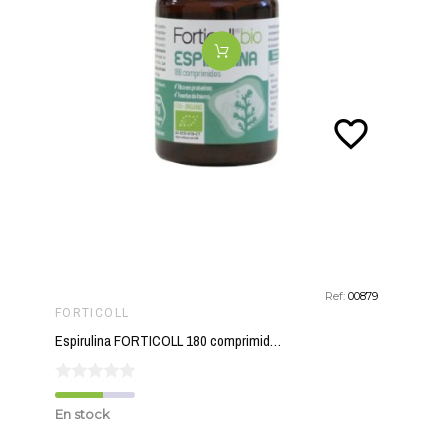
favorite_border
Ref:
00879
FORTICOLL
Espirulina FORTICOLL 180 comprimidos BIO
En stock