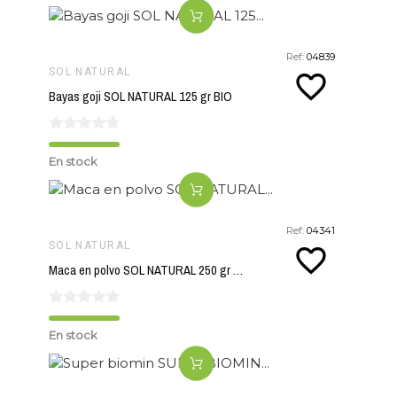
Ref:
04839
SOL NATURAL
favorite_border
Bayas goji SOL NATURAL 125 gr BIO
En stock
Ref:
04341
SOL NATURAL
favorite_border
Maca en polvo SOL NATURAL 250 gr BIO
En stock