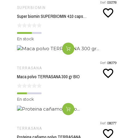
Ref:
00078
SUPERBIOMIN
favorite_border
Super biomin SUPERBIOMIN 410 capsulas
En stock
Ref:
08079
TERRASANA
favorite_border
Maca polvo TERRASANA 300 gr BIO
En stock
Ref:
08077
TERRASANA
favorite_border
Proteina cañamo polvo TERRASANA 200 gr BIO