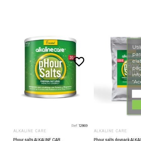
Uti
par
favorite_border
ela
pág
inf
“Ac
Ref:
12869
ALKALINE CARE
ALKALINE CARE
Phour salts ALKALINE CARE 180 gr