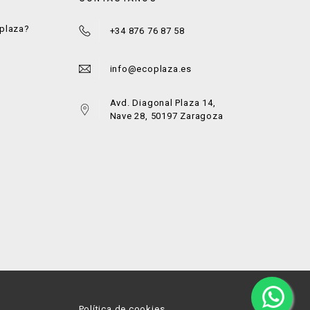
oplaza?
+34 876 76 87 58
a
info@ecoplaza.es
Avd. Diagonal Plaza 14,
Nave 28, 50197 Zaragoza
Política de cookies