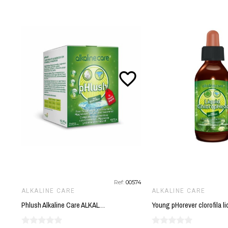
favorite_border
Ref:
00574
ALKALINE CARE
ALKALINE CARE
Phlush Alkaline Care ALKALINE CARE 15 sobres