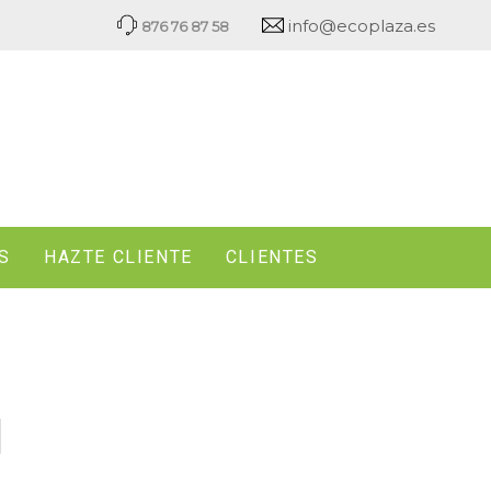
info@ecoplaza.es
876 76 87 58
S
HAZTE CLIENTE
CLIENTES