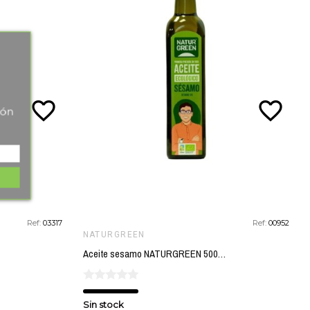
favorite_border
favorite_border
tón
Ref:
03317
Ref:
00952
NATURGREEN
Aceite sesamo NATURGREEN 500 ml BIO
Sin stock