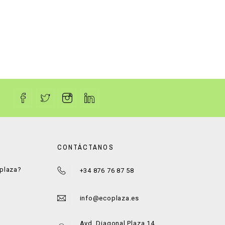
CONTÁCTANOS
oplaza?
+34 876 76 87 58
a
info@ecoplaza.es
Avd. Diagonal Plaza 14,