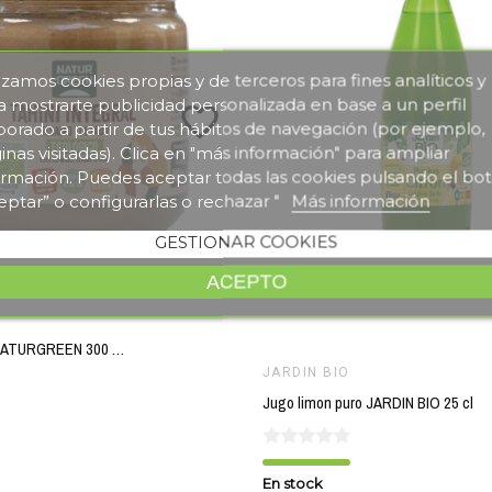
lizamos cookies propias y de terceros para fines analíticos y
a mostrarte publicidad personalizada en base a un perfil
favorite_border
borado a partir de tus hábitos de navegación (por ejemplo,
inas visitadas). Clica en "más información" para ampliar
ormación. Puedes aceptar todas las cookies pulsando el bo
eptar” o configurarlas o rechazar "
Más información
GESTIONAR COOKIES
ACEPTO
Tahin tostado NATURGREEN 300 gr BIO
JARDIN BIO
Jugo limon puro JARDIN BIO 25 cl
En stock