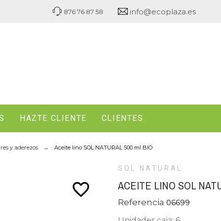
info@ecoplaza.es
876 76 87 58
S
HAZTE CLIENTE
CLIENTES
gres y aderezos
Aceite lino SOL NATURAL 500 ml BIO
SOL NATURAL
ACEITE LINO SOL NATU
favorite_border
Referencia
06699
Unidades caja: 6