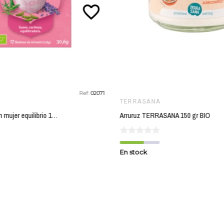
favorite_border
Ref:
02071
TERRASANA
Yogi tea infusion mujer equilibrio 17 bolsas BIO
Arruruz TERRASANA 150 gr BIO
En stock