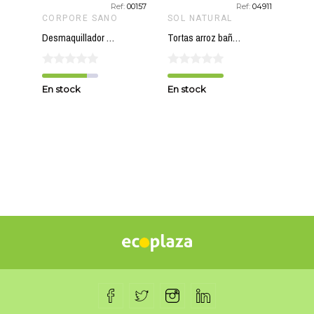
:
11451
Ref:
00157
Ref:
04911
CORPORE SANO
SOL NATURAL
FLO
Desmaquillador ojos camomila calendula CORPORE SANO 150 ml
Tortas arroz bañadas en chocolate fondant SOL NATURAL 100 gr BIO ?
En stock
En stock
En s