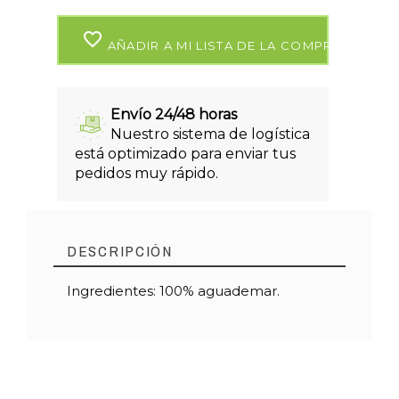
favorite_border
AÑADIR A MI LISTA DE LA COMPRA
Envío 24/48 horas
Nuestro sistema de logística
está optimizado para enviar tus
pedidos muy rápido.
DESCRIPCIÓN
Ingredientes: 100% aguademar.