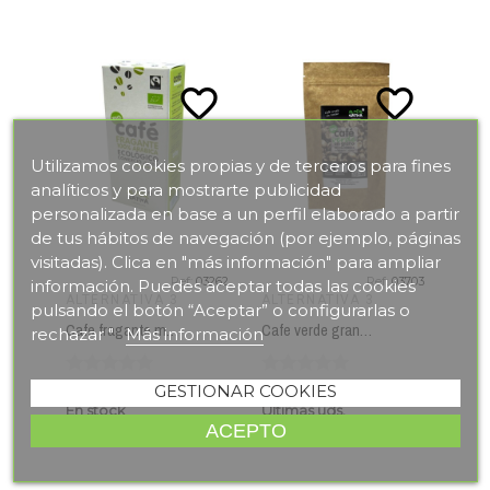
favorite_border
favorite_border
Utilizamos cookies propias y de terceros para fines
analíticos y para mostrarte publicidad
personalizada en base a un perfil elaborado a partir
de tus hábitos de navegación (por ejemplo, páginas
visitadas). Clica en "más información" para ampliar
Ref:
03262
Ref:
03703
información. Puedes aceptar todas las cookies
ALTERNATIVA 3
ALTERNATIVA 3
ALT
pulsando el botón “Aceptar” o configurarlas o
Cafe fragante molido ALTERNATIVA 3 (250 gr) BIO
Cafe verde grano ALTERNATIVA 3 (150 gr) BIO
rechazar "
Más información
GESTIONAR COOKIES
En stock
Últimas uds.
Sin 
ACEPTO