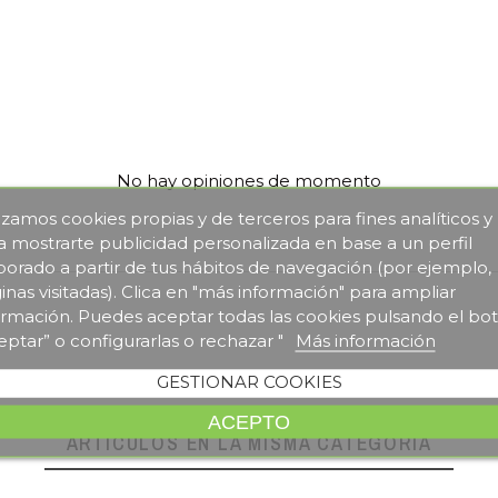
No hay opiniones de momento
lizamos cookies propias y de terceros para fines analíticos y
a mostrarte publicidad personalizada en base a un perfil
borado a partir de tus hábitos de navegación (por ejemplo,
inas visitadas). Clica en "más información" para ampliar
ormación. Puedes aceptar todas las cookies pulsando el bo
eptar” o configurarlas o rechazar "
Más información
GESTIONAR COOKIES
ACEPTO
ARTÍCULOS EN LA MISMA CATEGORÍA