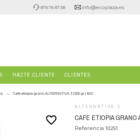
info@ecoplaza.es
876 76 87 58
S
HAZTE CLIENTE
CLIENTES
os
Cafe etiopia grano ALTERNATIVA 3 (500 gr) BIO
ALTERNATIVA 3
CAFE ETIOPIA GRANO A
favorite_border
Referencia
10251