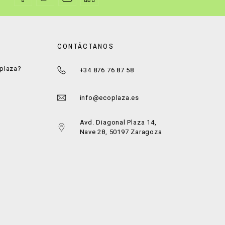
CONTÁCTANOS
oplaza?
+34 876 76 87 58
a
info@ecoplaza.es
Avd. Diagonal Plaza 14,
Nave 28, 50197 Zaragoza