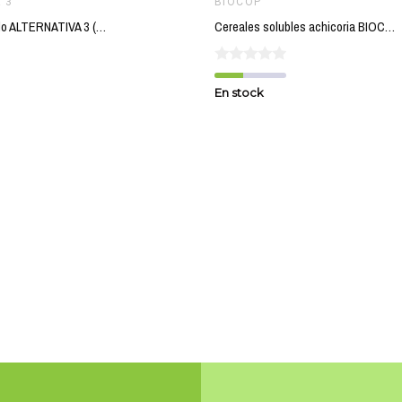
 3
BIOCOP
Cafe forte molido ALTERNATIVA 3 (250 gr) BIO
Cereales solubles achicoria BIOCOP 100 gr BIO
En stock