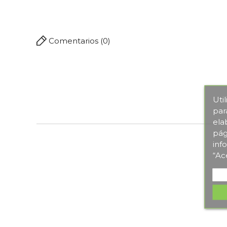
Comentarios (0)
Uti
par
ela
pág
inf
“Ac