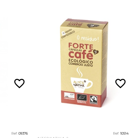
favorite_border
favorite_border
Ref:
09376
Ref:
10514