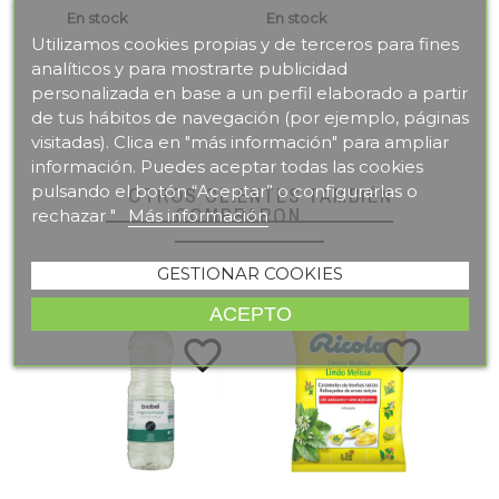
En stock
En stock
En s
Utilizamos cookies propias y de terceros para fines
analíticos y para mostrarte publicidad
personalizada en base a un perfil elaborado a partir
de tus hábitos de navegación (por ejemplo, páginas
visitadas). Clica en "más información" para ampliar
información. Puedes aceptar todas las cookies
pulsando el botón “Aceptar” o configurarlas o
OTROS CLIENTES TAMBIÉN
COMPRARON
rechazar "
Más información
GESTIONAR COOKIES
ACEPTO
te_border
favorite_border
favorite_border