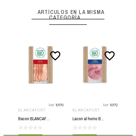
ARTÍCULOS EN LA MISMA
CATEGORÍA
favorite_border
favorite_border
Ref:
10170
Ref:
10172
BLANCAFORT
BLANCAFORT
BLA
Bacon BLANCAFORT 80 gr BIO
Lacon al horno BLANCAFORT 80 gr BIO