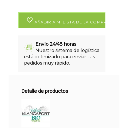
favorite_border
AÑADIR A MI LISTA DE LA COMPRA
Envío 24/48 horas
Nuestro sistema de logística
está optimizado para enviar tus
pedidos muy rápido.
Detalle de productos