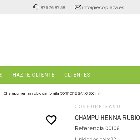
info@ecoplaza.es
876 76 87 58
S
HAZTE CLIENTE
CLIENTES
Champu henna rubio camomila CORPORE SANO 300 ml
CORPORE SANO
CHAMPU HENNA RUBIO
favorite_border
Referencia
00106
Unidades caja: 12