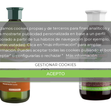
lizamos cookies propias y de terceros para fines analíticos y
a mostrarte publicidad personalizada en base a un perfil
borado a partir de tus hábitos de navegación (por ejemplo,
inas visitadas). Clica en "más información" para ampliar
ormación. Puedes aceptar todas las cookies pulsando el bo
eptar” o configurarlas o rechazar "
Más información
GESTIONAR COOKIES
favorite_border
ACEPTO