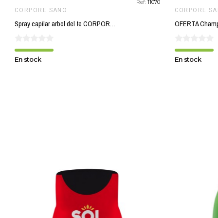
Ref:
11070
CORPORE SANO
CORPORE S
Spray capilar arbol del te CORPORE SANO 150 ml
En stock
En stock