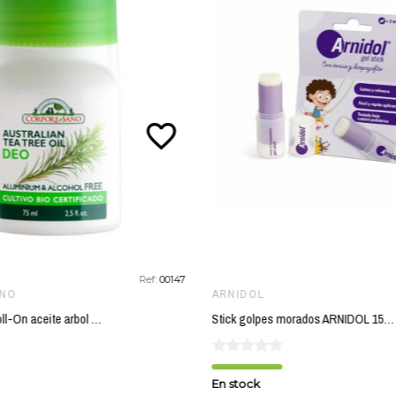
favorite_border
Ref:
00147
ANO
ARNIDOL
Desodorante Roll-On aceite arbol del te CORPORE SANO 75 ml
Stick golpes morados ARNIDOL 15 gr
En stock