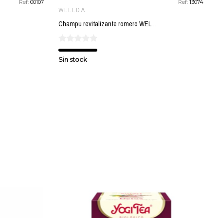
Ref:
00107
Ref:
13074
WELEDA
Champu revitalizante romero WELEDA 250 ml
Sin stock