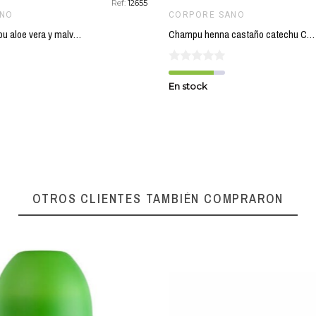
Ref:
12655
ANO
CORPORE SANO
OFERTA Champu aloe vera y malvavisco hidratante CORPORE SANO 300 + 300 ml
Champu henna castaño catechu CORPORE SANO 300 ml
En stock
OTROS CLIENTES TAMBIÉN COMPRARON