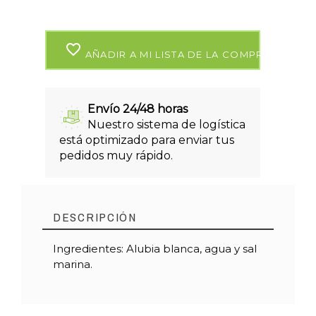
favorite_border
AÑADIR A MI LISTA DE LA COMPRA
Envío 24/48 horas
Nuestro sistema de logística
está optimizado para enviar tus
pedidos muy rápido.
DESCRIPCIÓN
Ingredientes: Alubia blanca, agua y sal
marina.