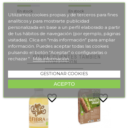
En stock
En stock
En s
Utilizamos cookies propias y de terceros para fines
analíticos y para mostrarte publicidad
personalizada en base a un perfil elaborado a partir
de tus hábitos de navegación (por ejemplo, páginas
visitadas). Clica en "más información" para ampliar
información. Puedes aceptar todas las cookies
pulsando el botón “Aceptar” o configurarlas o
OTROS CLIENTES TAMBIÉN
rechazar "
Más información
COMPRARON
GESTIONAR COOKIES
ACEPTO
te_border
favorite_border
favorite_border