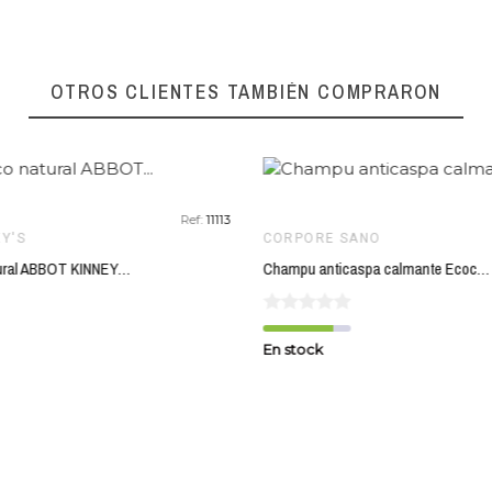
favorite_border
OTROS CLIENTES TAMBIÉN COMPRARON
Ref:
11113
Y'S
CORPORE SANO
Yogur coco natural ABBOT KINNEY'S 350 gr
Champu anticaspa calmante Ecocert CORPORE SANO 300 ml BIO
En stock