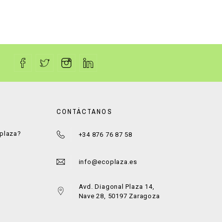
CONTÁCTANOS
oplaza?
+34 876 76 87 58
a
info@ecoplaza.es
Avd. Diagonal Plaza 14,
Nave 28, 50197 Zaragoza