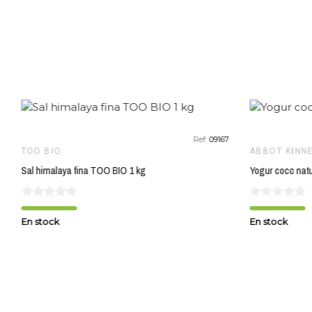
favorite_border
Ref:
09167
TOO BIO
ABBOT KINNE
Sal himalaya fina TOO BIO 1 kg
En stock
En stock