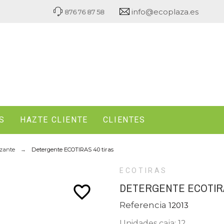
info@ecoplaza.es
876 76 87 58
S
HAZTE CLIENTE
CLIENTES
izante
Detergente ECOTIRAS 40 tiras
ECOTIRAS
DETERGENTE ECOTIRA
favorite_border
Referencia
12013
Unidades caja: 12