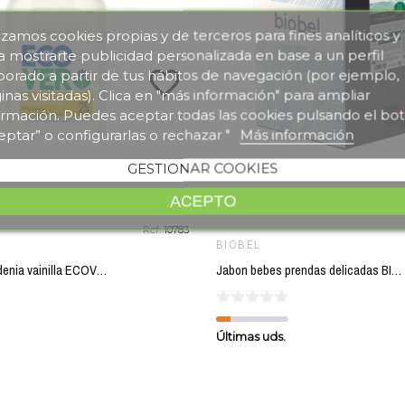
lizamos cookies propias y de terceros para fines analíticos y
a mostrarte publicidad personalizada en base a un perfil
favorite_border
borado a partir de tus hábitos de navegación (por ejemplo,
inas visitadas). Clica en "más información" para ampliar
ormación. Puedes aceptar todas las cookies pulsando el bo
eptar” o configurarlas o rechazar "
Más información
GESTIONAR COOKIES
ACEPTO
Ref:
10783
BIOBEL
Suavizante gardenia vainilla ECOVER 750 ml
Jabon bebes prendas delicadas BIOBEL 20 l
Últimas uds.