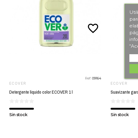
Uti
par
favorite_border
ela
pág
inf
“Ac
Ref:
09164
ECOVER
ECOVER
Detergente liquido color ECOVER 1 l
Sin stock
Sin stock