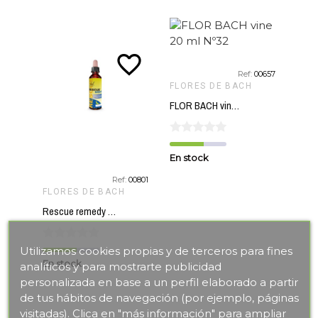
favorite_border
Ref:
00657
FLORES DE BACH
FLO
FLOR BACH vine 20 ml Nº32
En stock
En s
Ref:
00801
FLORES DE BACH
Rescue remedy night 20 ml
Utilizamos cookies propias y de terceros para fines
En stock
analíticos y para mostrarte publicidad
personalizada en base a un perfil elaborado a partir
de tus hábitos de navegación (por ejemplo, páginas
visitadas). Clica en "más información" para ampliar