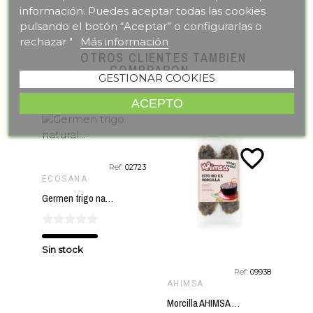
información. Puedes aceptar todas las cookies
pulsando el botón “Aceptar” o configurarlas o
rechazar "
Más información
favorite_border
OTROS CLIENTES TAMBIÉN
COMPRARON
GESTIONAR COOKIES
ACEPTO
te_border
favorite_border
Ref:
02723
ECOSANA
Germen trigo natural ECOSANA 300 gr
Sin stock
05375
Ref:
09938
AHIMSA
BEL
Morcilla AHIMSA 230 gr BIO