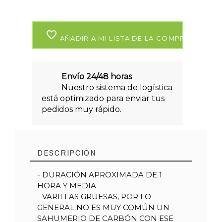
favorite_border
AÑADIR A MI LISTA DE LA COMPRA
Envío 24/48 horas
Nuestro sistema de logística
está optimizado para enviar tus
pedidos muy rápido.
DESCRIPCIÓN
- DURACIÓN APROXIMADA DE 1
HORA Y MEDIA
Marca
SAGRADA MADRE
- VARILLAS GRUESAS, POR LO
Referencia
12317
GENERAL NO ES MUY COMÚN UN
SAHUMERIO DE CARBÓN CON ESE