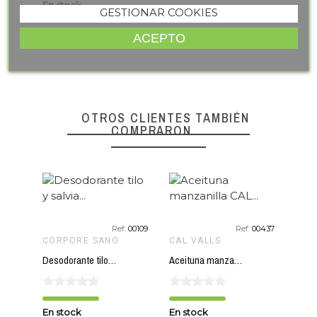
En stock
En s
GESTIONAR COOKIES
ACEPTO
favorite_border
favorite_border
OTROS CLIENTES TAMBIÉN
COMPRARON
te_border
Ref:
00109
Ref:
00437
CORPORE SANO
CAL VALLS
BIO
Desodorante tilo y salvia CORPORE SANO 150 ml
Aceituna manzanilla CAL VALLS 200 gr ECO
En stock
En stock
En s