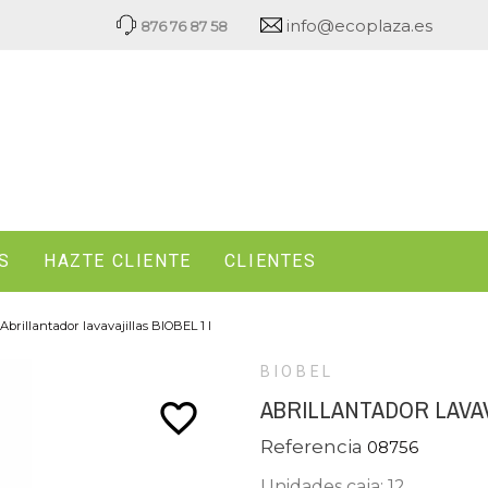
info@ecoplaza.es
876 76 87 58
S
HAZTE CLIENTE
CLIENTES
Abrillantador lavavajillas BIOBEL 1 l
BIOBEL
ABRILLANTADOR LAVAV
favorite_border
Referencia
08756
Unidades caja: 12