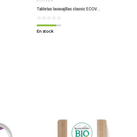
ECOVER
Tabletas lavavajillas classic ECOVER 25 ud
En stock