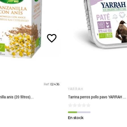
favorite_border
Ref:
02436
YARRAH
Infusion manzanilla anis (20 filtros) ARTEMIS 30 gr
Tarrina perros pollo pavo YARRAH 150 gr
En stock