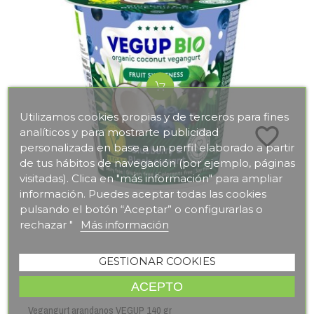
Utilizamos cookies propias y de terceros para fines
favorite_border
analíticos y para mostrarte publicidad
personalizada en base a un perfil elaborado a partir
de tus hábitos de navegación (por ejemplo, páginas
visitadas). Clica en "más información" para ampliar
información. Puedes aceptar todas las cookies
pulsando el botón “Aceptar” o configurarlas o
rechazar "
Más información
GESTIONAR COOKIES
Ref:
10622
ACEPTO
VEGUP
Vegangurt arandanos VEGUP 140 gr