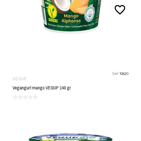
favorite_border
Ref:
10620
VEGUP
Vegangurt mango VEGUP 140 gr