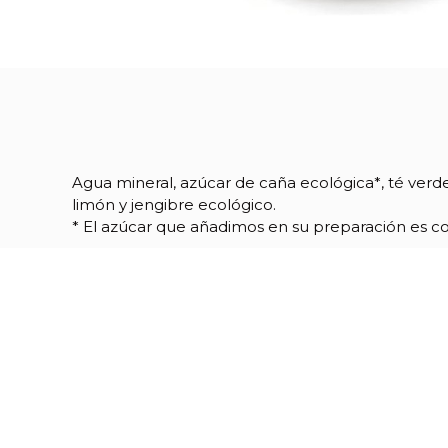
Agua mineral, azúcar de caña ecológica*, té ver
limón y jengibre ecológico.
* El azúcar que añadimos en su preparación es co
Referencia
09733