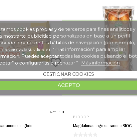
lizamos cookies propias y de terceros para fines analíticos y
a mostrarte publicidad personalizada en base a un perfil
borado a partir de tus hábitos de navegación (por ejemplo,
inas visitadas). Clica en "más información" para ampliar
ormación. Puedes aceptar todas las cookies pulsando el bo
favorite_border
eptar” o configurarlas o rechazar "
Más información
GESTIONAR COOKIES
ACEPTO
Ref:
12111
L
BIOCOP
Tostadas trigo sarraceno sin gluten SOL NATURAL 140 gr BIO
Magdalenas trigo sarraceno BIOCOP 180 gr BIO