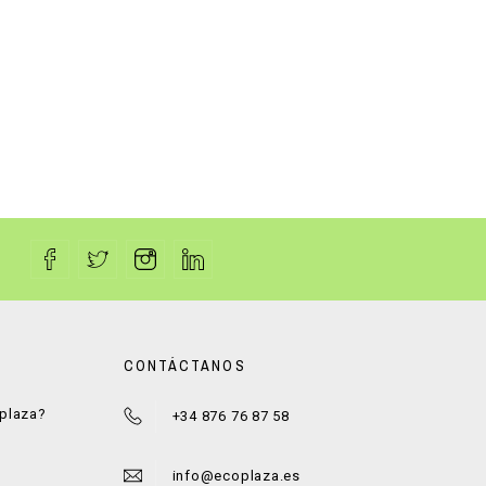
CONTÁCTANOS
oplaza?
+34 876 76 87 58
a
info@ecoplaza.es