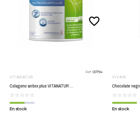
favorite_border
Ref:
00794
VITANATUR
VIVANI
Colageno antiox plus VITANATUR 360 gr
En stock
En stock