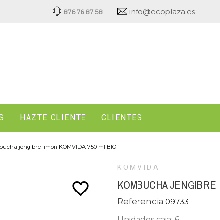
info@ecoplaza.es
876 76 87 58
S
HAZTE CLIENTE
CLIENTES
ucha jengibre limon KOMVIDA 750 ml BIO
KOMVIDA
KOMBUCHA JENGIBRE L
favorite_border
Referencia
09733
Unidades caja: 6