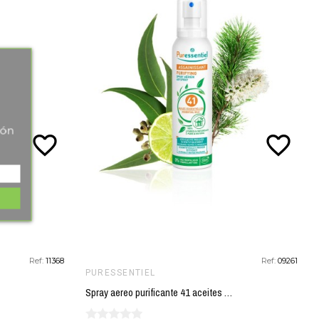
tón
favorite_border
favorite_border
Ref:
11368
Ref:
09261
PURESSENTIEL
Spray aereo purificante 41 aceites esenciales PURESSENTIEL 200 ml