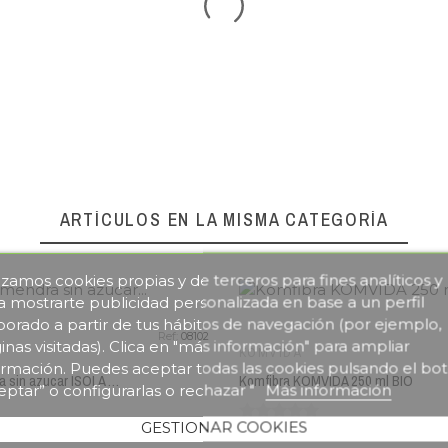
favorite_border
ARTÍCULOS EN LA MISMA CATEGORÍA
lizamos cookies propias y de terceros para fines analíticos y
a mostrarte publicidad personalizada en base a un perfil
borado a partir de tus hábitos de navegación (por ejemplo,
Ref:
08102
inas visitadas). Clica en "más información" para ampliar
KOMVIDA
ormación. Puedes aceptar todas las cookies pulsando el bo
Bebida almendra sin azucar ISOLA 1 L BIO
Komfibra KOMVIDA 250 ml BIO
eptar” o configurarlas o rechazar "
Más información
GESTIONAR COOKIES