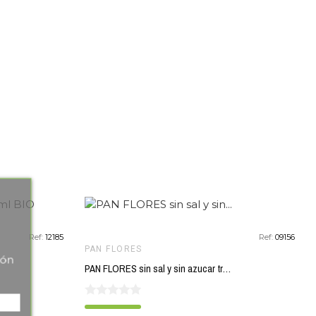
favorite_border
favorite_border
Ref:
12185
Ref:
09156
PAN FLORES
tón
PAN FLORES sin sal y sin azucar trigo sarraceno 300 gr BIO