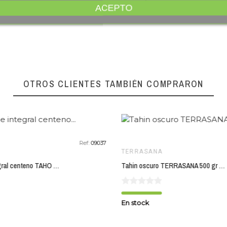
En stock
ACEPTO
favorite_border
OTROS CLIENTES TAMBIÉN COMPRARON
Ref:
09037
TERRASANA
Pan molde integral centeno TAHO 400 gr
Tahin oscuro TERRASANA 500 gr BIO
En stock