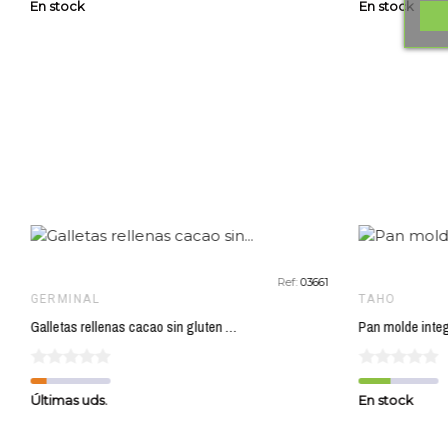
En stock
En stock
favorite_border
Ref:
03661
GERMINAL
TAHO
Galletas rellenas cacao sin gluten GERMINAL 200 gr bio
Últimas uds.
En stock