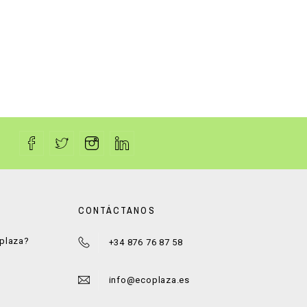
CONTÁCTANOS
oplaza?
+34 876 76 87 58
a
info@ecoplaza.es