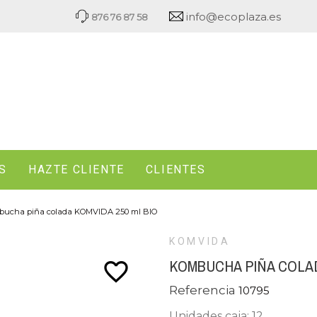
info@ecoplaza.es
876 76 87 58
S
HAZTE CLIENTE
CLIENTES
ucha piña colada KOMVIDA 250 ml BIO
KOMVIDA
KOMBUCHA PIÑA COLAD
favorite_border
Referencia
10795
Unidades caja: 12