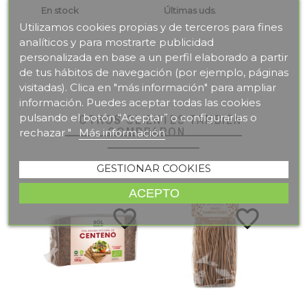
En stock
Últimas uds.
En s
Utilizamos cookies propias y de terceros para fines
analíticos y para mostrarte publicidad
personalizada en base a un perfil elaborado a partir
de tus hábitos de navegación (por ejemplo, páginas
visitadas). Clica en "más información" para ampliar
información. Puedes aceptar todas las cookies
pulsando el botón “Aceptar” o configurarlas o
OTROS CLIENTES TAMBIÉN
COMPRARON
rechazar "
Más información
GESTIONAR COOKIES
ACEPTO
te_border
favorite_border
favorite_border