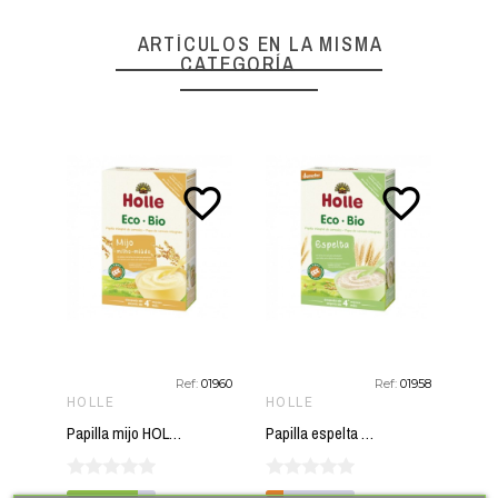
ARTÍCULOS EN LA MISMA
CATEGORÍA
favorite_border
favorite_border
Ref:
01960
Ref:
01958
HOLLE
HOLLE
HOL
Papilla mijo HOLLE 250 gr ECO
Papilla espelta HOLLE 250 gr DEMETER ECO