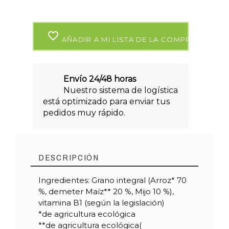
favorite_border
AÑADIR A MI LISTA DE LA COMPRA
Envío 24/48 horas
Nuestro sistema de logística
está optimizado para enviar tus
pedidos muy rápido.
DESCRIPCIÓN
Ingredientes: Grano integral (Arroz* 70
%, demeter Maíz** 20 %, Mijo 10 %),
vitamina B1 (según la legislación)
*de agricultura ecológica
**de agricultura ecológica(