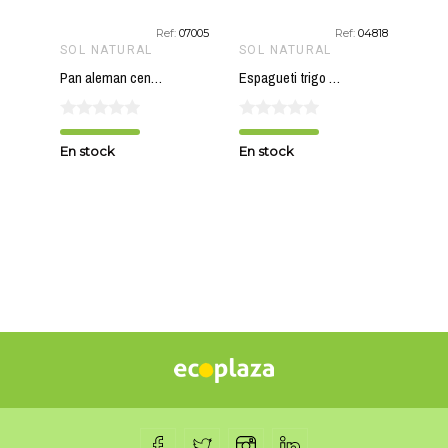
06707
Ref:
07005
Ref:
04818
SOL NATURAL
SOL NATURAL
SOJ
Pan aleman centeno SOL NATURAL 500 gr BIO
Espagueti trigo sarraceno sin gluten SOL NATURAL 250 gr BIO
En stock
En stock
Sin 