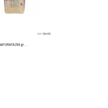
Ref:
00455
r ECO