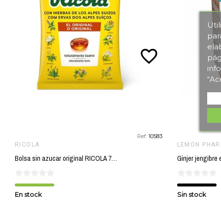
Uti
par
ela
favorite_border
pág
inf
“Ac
Ref:
10583
RICOLA
LEMON PHA
Bolsa sin azucar original RICOLA 70 gr
En stock
Sin stock