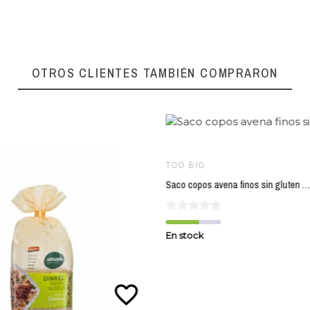
favorite_border
OTROS CLIENTES TAMBIÉN COMPRARON
Ref:
08276
TOO BIO
Saco copos avena finos sin gluten TOO BIO 5 kg
En stock
favorite_border