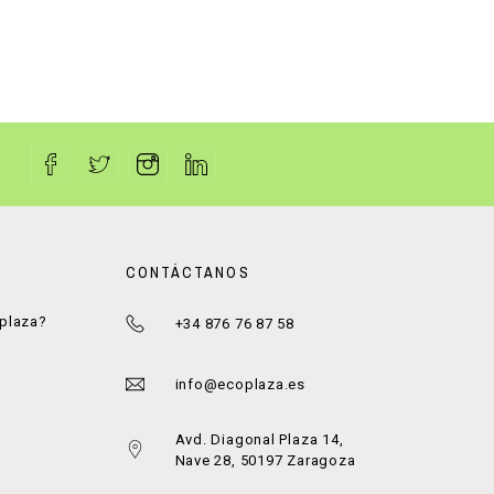
CONTÁCTANOS
oplaza?
+34 876 76 87 58
a
info@ecoplaza.es
Avd. Diagonal Plaza 14,
Nave 28, 50197 Zaragoza