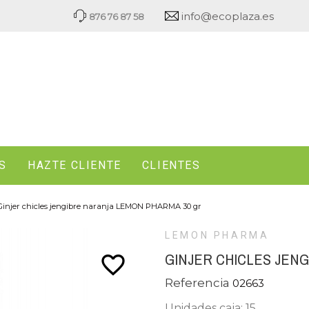
info@ecoplaza.es
876 76 87 58
S
HAZTE CLIENTE
CLIENTES
Ginjer chicles jengibre naranja LEMON PHARMA 30 gr
LEMON PHARMA
GINJER CHICLES JEN
favorite_border
Referencia
02663
Unidades caja: 15