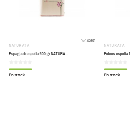
Ref:
00391
NATURATA
Espagueti espelta 500 gr NATURATA ECO
Fideos espelta NATURATA 250 g
En stock