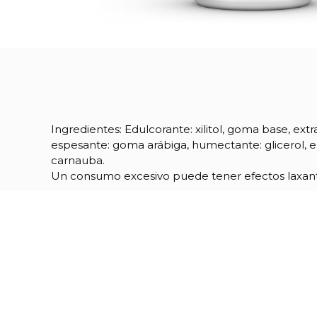
Ingredientes: Edulcorante: xilitol, goma base, ext
espesante: goma arábiga, humectante: glicerol, em
carnauba.
Un consumo excesivo puede tener efectos laxant
Referencia
02663