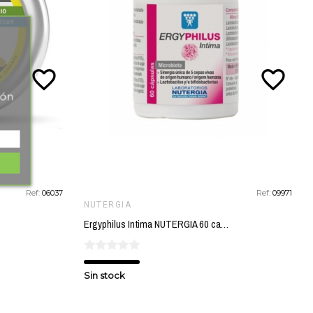
favorite_border
favorite_border
tón
Ref:
06037
Ref:
09971
NUTERGIA
Ergyphilus Intima NUTERGIA 60 capsulas
Sin stock