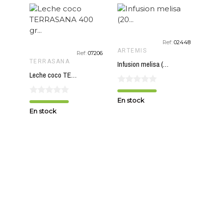
:
12232
Ref:
02448
ARTEMIS
WEL
Ref:
07206
TERRASANA
Infusion melisa (20 filtros) ARTEMIS 28 gr
Leche coco TERRASANA 400 gr BIO
En stock
En s
En stock