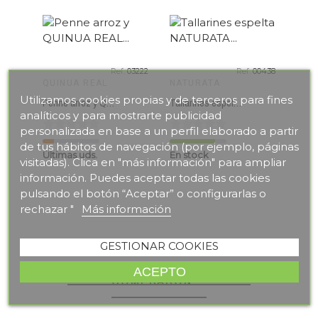
CAS
Ref:
03222
Ref:
00438
QUINUA REAL
NATURATA
Utilizamos cookies propias y de terceros para fines
Penne arroz y QUINUA REAL 250 gr BIO
Tallarines espelta NATURATA 500 gr ECO
analíticos y para mostrarte publicidad
Últi
personalizada en base a un perfil elaborado a partir
de tus hábitos de navegación (por ejemplo, páginas
Últimas uds.
En stock
visitadas). Clica en "más información" para ampliar
información. Puedes aceptar todas las cookies
pulsando el botón “Aceptar” o configurarlas o
rechazar "
Más información
GESTIONAR COOKIES
te_border
favorite_border
OTROS CLIENTES TAMBIÉN
ACEPTO
favorite_border
COMPRARON