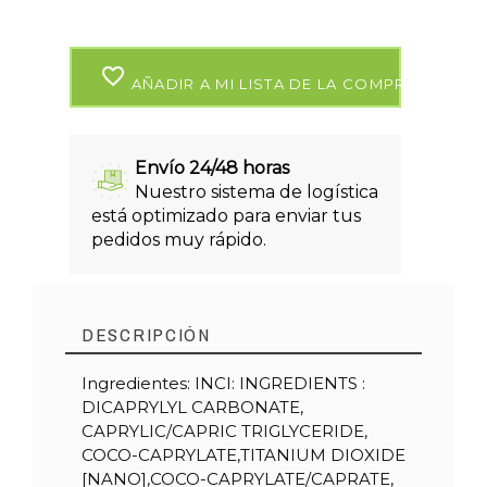
favorite_border
AÑADIR A MI LISTA DE LA COMPRA
Envío 24/48 horas
Nuestro sistema de logística
está optimizado para enviar tus
pedidos muy rápido.
DESCRIPCIÓN
Ingredientes: INCI: INGREDIENTS :
DICAPRYLYL CARBONATE,
CAPRYLIC/CAPRIC TRIGLYCERIDE,
COCO-CAPRYLATE,TITANIUM DIOXIDE
[NANO],COCO-CAPRYLATE/CAPRATE,