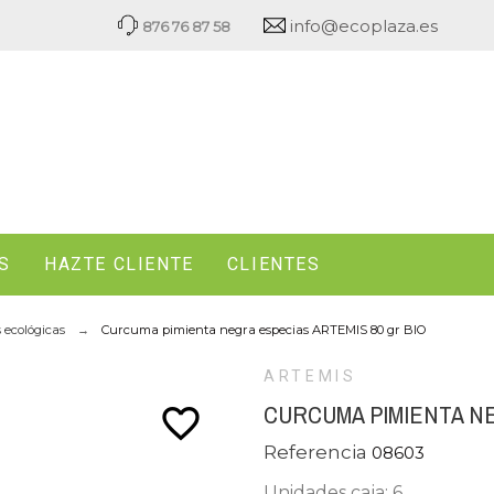
info@ecoplaza.es
876 76 87 58
S
HAZTE CLIENTE
CLIENTES
s ecológicas
Curcuma pimienta negra especias ARTEMIS 80 gr BIO
ARTEMIS
CURCUMA PIMIENTA NE
favorite_border
Referencia
08603
Unidades caja: 6