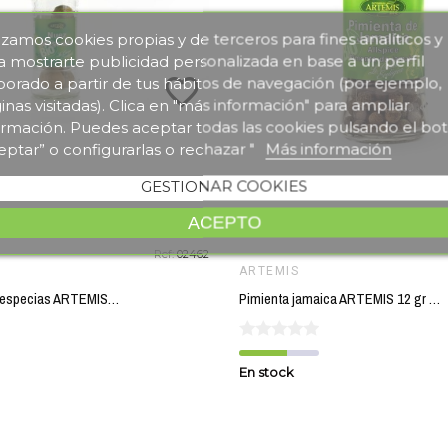
lizamos cookies propias y de terceros para fines analíticos y
a mostrarte publicidad personalizada en base a un perfil
favorite_border
borado a partir de tus hábitos de navegación (por ejemplo,
inas visitadas). Clica en "más información" para ampliar
ormación. Puedes aceptar todas las cookies pulsando el bo
eptar” o configurarlas o rechazar "
Más información
GESTIONAR COOKIES
ACEPTO
Ref:
02462
ARTEMIS
Nuez moscada especias ARTEMIS 25 gr BIO
Pimienta jamaica ARTEMIS 12 gr BIO
En stock