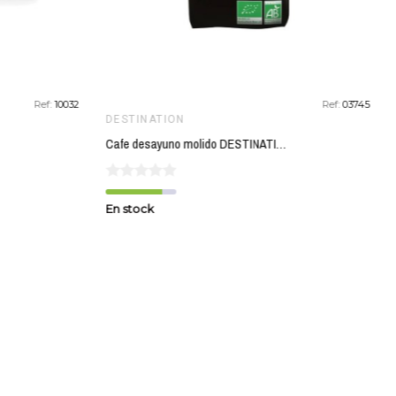
Ref:
10032
Ref:
03745
DESTINATION
Cafe desayuno molido DESTINATION 250 gr
En stock