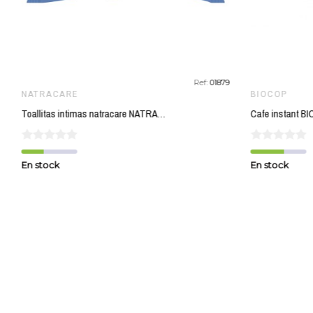
Ref:
01879
NATRACARE
BIOCOP
Toallitas intimas natracare NATRACARE
Cafe instant B
En stock
En stock