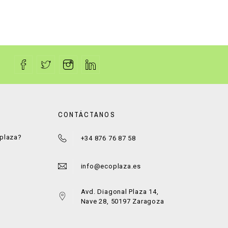
CONTÁCTANOS
oplaza?
+34 876 76 87 58
a
info@ecoplaza.es
Avd. Diagonal Plaza 14,
Nave 28, 50197 Zaragoza