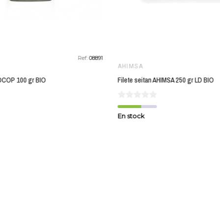
Ref:
08891
AHIMSA
IOCOP 100 gr BIO
Filete seitan AHIMSA 250 gr LD BIO
En stock