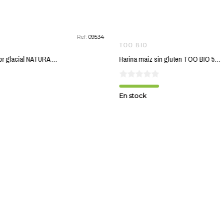
Ref:
09534
TOO BIO
Dentifrico frescor glacial NATURA BIO 75 ml
Harina maiz sin gluten TOO BIO 500 gr BIO
En stock