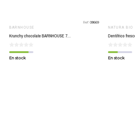
Ref:
08669
BARNHOUSE
NATURA BIO
Krunchy chocolate BARNHOUSE 750 gr BIO
En stock
En stock