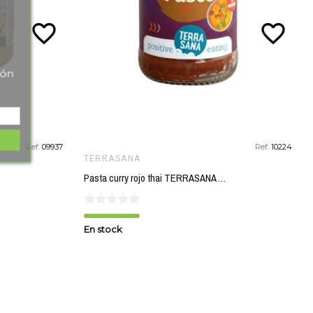
favorite_border
favorite_border
tón
Ref:
09937
Ref:
10224
TERRASANA
Pasta curry rojo thai TERRASANA 120 gr BIO
En stock