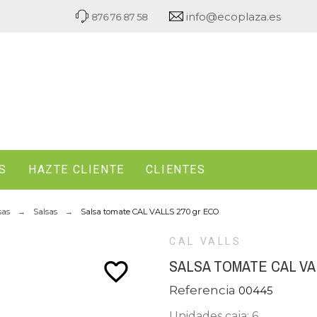
info@ecoplaza.es
876 76 87 58
S
HAZTE CLIENTE
CLIENTES
sas
Salsas
Salsa tomate CAL VALLS 270 gr ECO
CAL VALLS
SALSA TOMATE CAL VA
favorite_border
Referencia
00445
Unidades caja: 6