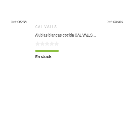
Ref:
08238
Ref:
00464
CAL VALLS
Alubias blancas cocida CAL VALLS 220 gr ECO
En stock