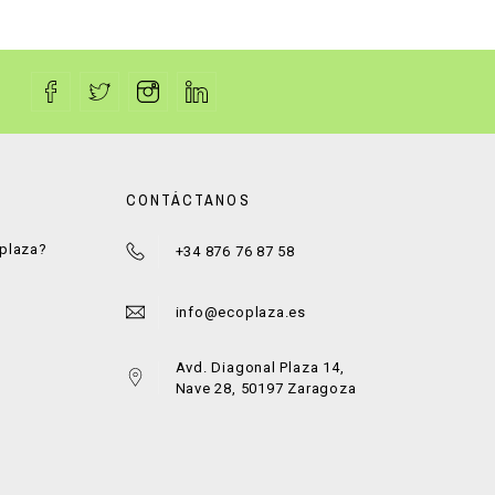
CONTÁCTANOS
oplaza?
+34 876 76 87 58
a
info@ecoplaza.es
Avd. Diagonal Plaza 14,
Nave 28, 50197 Zaragoza