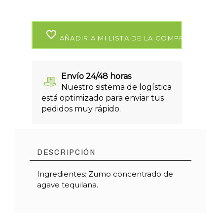
favorite_border
AÑADIR A MI LISTA DE LA COMPRA
Envío 24/48 horas
Nuestro sistema de logística
está optimizado para enviar tus
pedidos muy rápido.
DESCRIPCIÓN
Ingredientes: Zumo concentrado de
agave tequilana.