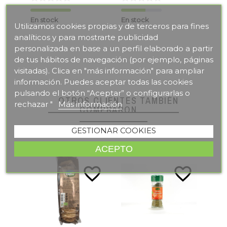
En stock
En stock
En s
Utilizamos cookies propias y de terceros para fines
analíticos y para mostrarte publicidad
personalizada en base a un perfil elaborado a partir
de tus hábitos de navegación (por ejemplo, páginas
visitadas). Clica en "más información" para ampliar
información. Puedes aceptar todas las cookies
pulsando el botón “Aceptar” o configurarlas o
OTROS CLIENTES TAMBIÉN
rechazar "
Más información
COMPRARON
GESTIONAR COOKIES
ACEPTO
te_border
favorite_border
favorite_border