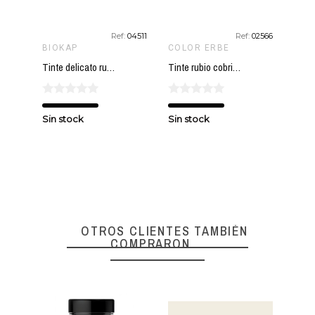
Ref:
04511
Ref:
02566
BIOKAP
COLOR ERBE
Tinte delicato rubio medio natural 7.00 BIOKAP 140 ml
Tinte rubio cobrizo Nº 14 COLOR ERBE
Sin stock
Sin stock
OTROS CLIENTES TAMBIÉN
COMPRARON