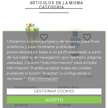
ARTÍCULOS EN LA MISMA
CATEGORÍA
favorite_border
favorite_border
Utilizamos cookies propias y de terceros para fines
analíticos y para mostrarte publicidad
personalizada en base a un perfil elaborado a partir
de tus hábitos de navegación (por ejemplo, páginas
visitadas). Clica en "más información" para ampliar
información. Puedes aceptar todas las cookies
pulsando el botón “Aceptar” o configurarlas o
Ref:
00136
Ref:
09534
rechazar "
Más información
CORPORE SANO
NATURA BIO
COR
Dentifrico purificante CORPORE SANO 75 ml
Dentifrico frescor glacial NATURA BIO 75 ml
GESTIONAR COOKIES
ACEPTO
En stock
En stock
Sin 