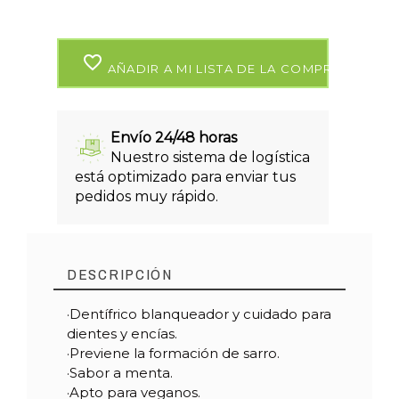
favorite_border
AÑADIR A MI LISTA DE LA COMPRA
Envío 24/48 horas
Nuestro sistema de logística
está optimizado para enviar tus
pedidos muy rápido.
DESCRIPCIÓN
·Dentífrico blanqueador y cuidado para
dientes y encías.
·Previene la formación de sarro.
·Sabor a menta.
·Apto para veganos.