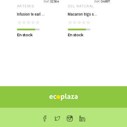
:
10715
Ref:
02364
Ref:
04897
ARTEMIS
SOL NATURAL
Infusion te earl grey (20 filtros) ARTEMIS 30 gr
Macarron trigo sarraceno con lino sin gluten SOL NATURAL 250 gr BIO
En stock
En stock