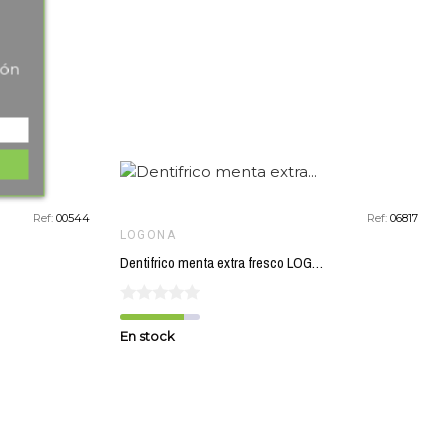
favorite_border
favorite_border
tón
Ref:
00544
Ref:
06817
LOGONA
Dentifrico menta extra fresco LOGONA 75 ml
En stock