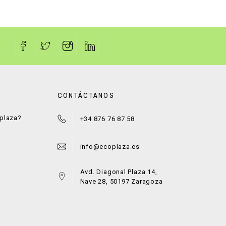
CONTÁCTANOS
oplaza?
+34 876 76 87 58
a
info@ecoplaza.es
Avd. Diagonal Plaza 14,
Nave 28, 50197 Zaragoza