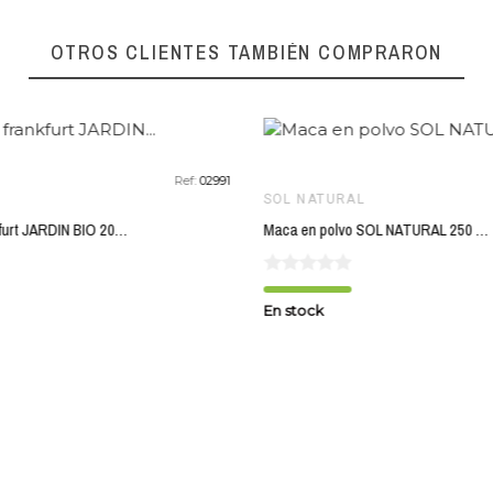
favorite_border
OTROS CLIENTES TAMBIÉN COMPRARON
Ref:
02991
SOL NATURAL
Salchicha frankfurt JARDIN BIO 200 gr BIO
Maca en polvo SOL NATURAL 250 gr BIO
En stock