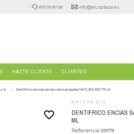
info@ecoplaza.es
876 76 87 58
S
HAZTE CLIENTE
CLIENTES
ural
Dentifrico encias sanas clavo propoleo NATURA BIO 75 ml
NATURA BIO
DENTIFRICO ENCIAS S
favorite_border
ML
Referencia
09179