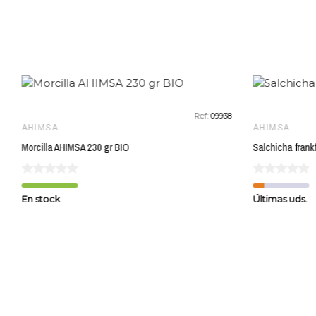
favorite_border
Ref:
09938
AHIMSA
AHIMSA
Morcilla AHIMSA 230 gr BIO
En stock
Últimas uds.