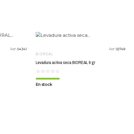
favorite_border
favorite_border
Ref:
04341
Ref:
02749
BIOREAL
Levadura activa seca BIOREAL 9 gr
En stock