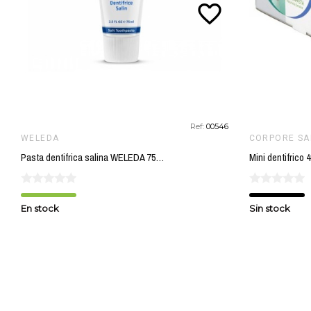
favorite_border
Ref:
00546
WELEDA
CORPORE S
Pasta dentifrica salina WELEDA 75 ml
En stock
Sin stock