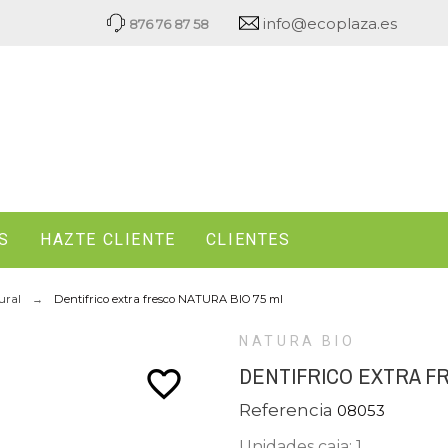
info@ecoplaza.es
876 76 87 58
S
HAZTE CLIENTE
CLIENTES
ural
Dentifrico extra fresco NATURA BIO 75 ml
NATURA BIO
DENTIFRICO EXTRA FR
favorite_border
Referencia
08053
Unidades caja: 1