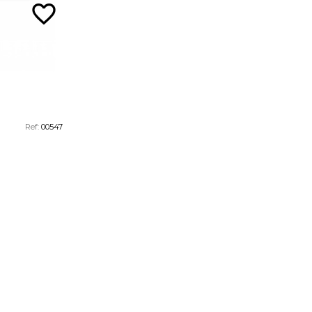
favorite_border
Ref:
00547