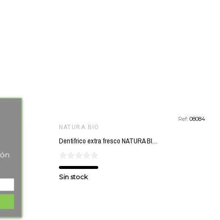
favorite_border
Ref:
08084
NATURA BIO
Dentifrico extra fresco NATURA BIO 25 ml
tón
Sin stock