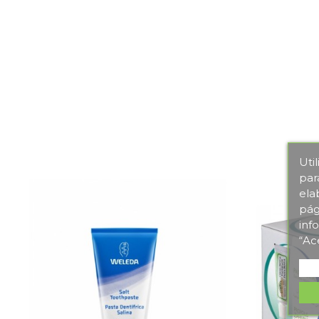
Uti
par
ela
pág
inf
“Ac