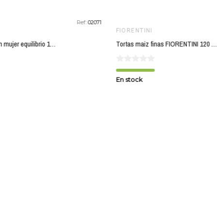
Ref:
02071
FIORENTINI
Yogi tea infusion mujer equilibrio 17 bolsas BIO
Tortas maiz finas FIORENTINI 120 gr BIO
En stock