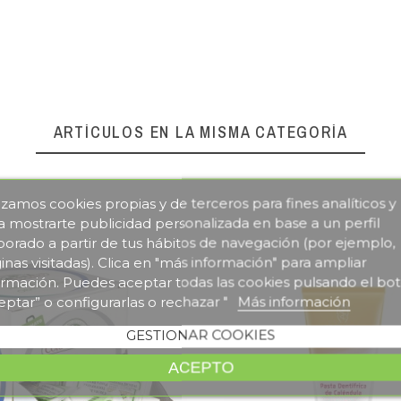
ARTÍCULOS EN LA MISMA CATEGORÍA
lizamos cookies propias y de terceros para fines analíticos y
a mostrarte publicidad personalizada en base a un perfil
borado a partir de tus hábitos de navegación (por ejemplo,
inas visitadas). Clica en "más información" para ampliar
ormación. Puedes aceptar todas las cookies pulsando el bo
eptar” o configurarlas o rechazar "
Más información
GESTIONAR COOKIES
ACEPTO