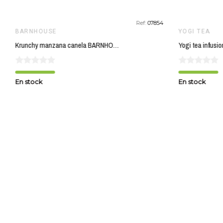
Ref:
07854
BARNHOUSE
YOGI TEA
Krunchy manzana canela BARNHOUSE 750 gr BIO
En stock
En stock