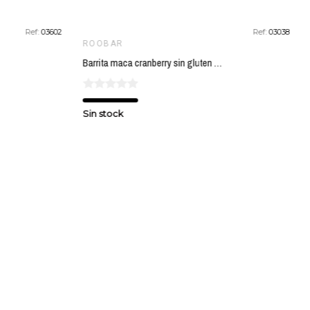
Ref:
03602
Ref:
03038
ROOBAR
Barrita maca cranberry sin gluten ROOBAR 30 gr
Sin stock