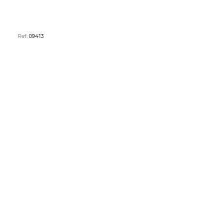
Ref:
09413