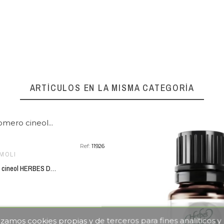
favorite_border
ARTÍCULOS EN LA MISMA CATEGORÍA
Ref:
11926
MOLI
Esencia romero cineol HERBES DEL MOLI 10 cc ECO
lizamos cookies propias y de terceros para fines analíticos y