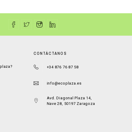
CONTÁCTANOS
oplaza?
+34 876 76 87 58
a
info@ecoplaza.es
Avd. Diagonal Plaza 14,
Nave 28, 50197 Zaragoza