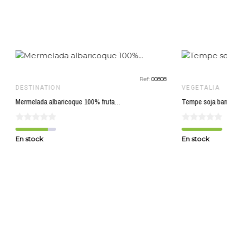
Ref:
00808
DESTINATION
VEGETALIA
Mermelada albaricoque 100% fruta DESTINATION 300 gr BIO
Tempe soja bar
En stock
En stock