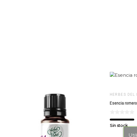
HERBES DEL 
Sin stock
Uti