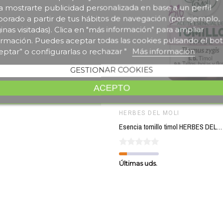
a mostrarte publicidad personalizada en base a un perfil
borado a partir de tus hábitos de navegación (por ejemplo,
inas visitadas). Clica en "más información" para ampliar
ormación. Puedes aceptar todas las cookies pulsando el bo
eptar” o configurarlas o rechazar "
Más información
GESTIONAR COOKIES
ACEPTO
HERBES DEL MOLI
Esencia tomillo timol HERBES DEL MOLI 10 cl ECO
Últimas uds.
favorite_border