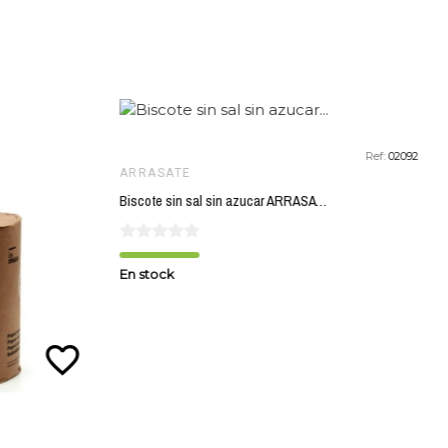
Ref:
02092
ARRASATE
Biscote sin sal sin azucar ARRASATE 270 gr ECO
En stock
favorite_border