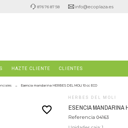
info@ecoplaza.es
876 76 87 58
S
HAZTE CLIENTE
CLIENTES
enciales
Esencia mandarina HERBES DEL MOLI 10 cc ECO
HERBES DEL MOLI
ESENCIA MANDARINA H
favorite_border
Referencia
04163
Unidades caja: 1