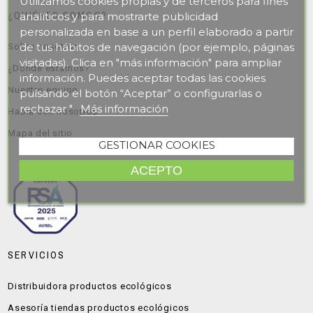
Utilizamos cookies propias y de terceros para fines
¿QUIÉNES SOMOS?
analíticos y para mostrarte publicidad
personalizada en base a un perfil elaborado a partir
de tus hábitos de navegación (por ejemplo, páginas
Sobre nosotros
visitadas). Clica en "más información" para ampliar
¿Dónde estamos?
información. Puedes aceptar todas las cookies
Nuestro equipo
pulsando el botón “Aceptar” o configurarlas o
rechazar "
Más información
Habla con nosotros
Mapa del sitio
GESTIONAR COOKIES
ACEPTO
SERVICIOS
Distribuidora productos ecológicos
Asesoría tiendas productos ecológicos