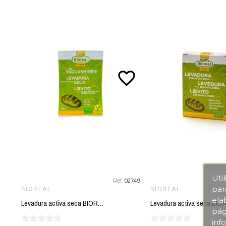
favorite_border
Uti
Ref:
02749
par
BIOREAL
BIOREAL
ela
Levadura activa seca BIOREAL 9 gr
pág
inf