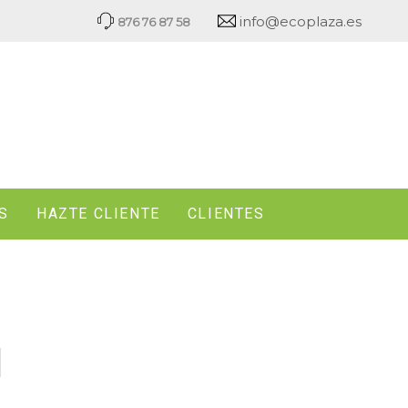
info@ecoplaza.es
876 76 87 58
S
HAZTE CLIENTE
CLIENTES