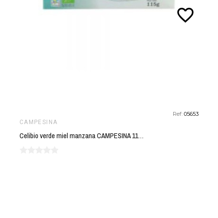
favorite_border
Ref:
05653
CAMPESINA
Celibio verde miel manzana CAMPESINA 115 gr BIO