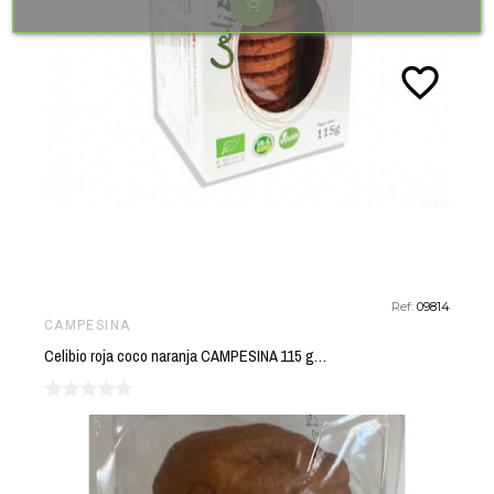
favorite_border
Ref:
09814
CAMPESINA
Celibio roja coco naranja CAMPESINA 115 gr BIO