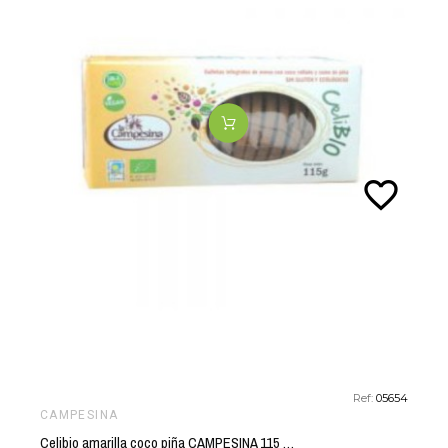
favorite_border
Ref:
05654
CAMPESINA
Celibio amarilla coco piña CAMPESINA 115 gr BIO