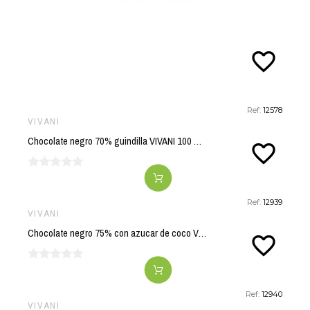
favorite_border
Ref:
12578
VIVANI
Chocolate negro 70% guindilla VIVANI 100 gr BIO
favorite_border
Ref:
12939
VIVANI
Chocolate negro 75% con azucar de coco VIVANI 80 gr BIO
favorite_border
Ref:
12940
VIVANI