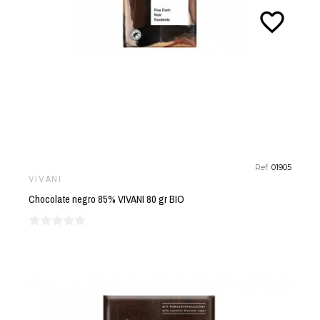
favorite_border
Ref:
01905
VIVANI
Chocolate negro 85% VIVANI 80 gr BIO