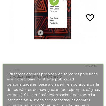
favorite_border
Ref:
05436
VIVANI
Utilizamos cookies propias y de terceros para fines
Chocolate negro 99 % VIVANI 80 gr BIO
analíticos y para mostrarte publicidad
personalizada en base a un perfil elaborado a partir
de tus hábitos de navegación (por ejemplo, páginas
visitadas). Clica en "más información" para ampliar
información. Puedes aceptar todas las cookies
pulsando el botón “Aceptar” o configurarlas o