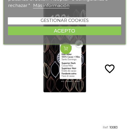
rechazar "
Más información
GESTIONAR COOKIES
ACEPTO
favorite_border
Ref:
10083