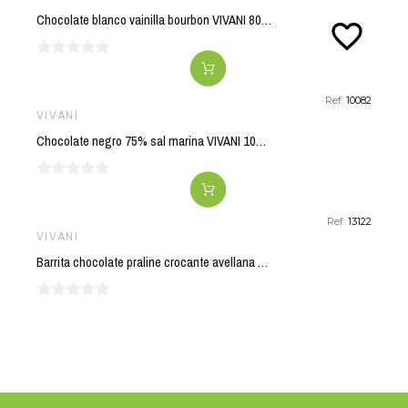
Chocolate blanco vainilla bourbon VIVANI 80 gr BIO
favorite_border
Ref:
10082
VIVANI
Chocolate negro 75% sal marina VIVANI 100 gr BIO
Ref:
13122
VIVANI
Barrita chocolate praline crocante avellana VIVANI 35 gr BIO