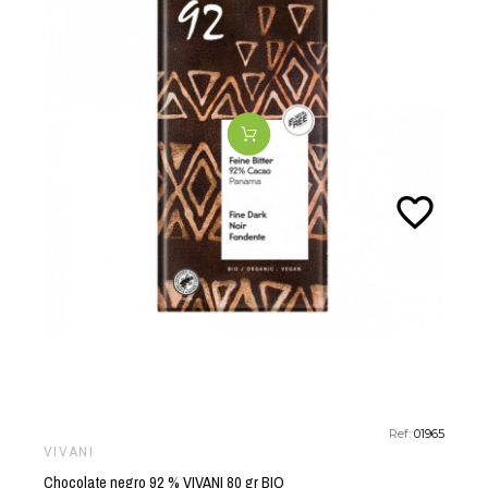
favorite_border
Ref:
01965
VIVANI
Chocolate negro 92 % VIVANI 80 gr BIO