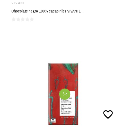
VIVANI
Chocolate negro 100% cacao nibs VIVANI 100 gr BIO
favorite_border