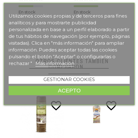
En stock
En stock
En s
Utilizamos cookies propias y de terceros para fines
analíticos y para mostrarte publicidad
personalizada en base a un perfil elaborado a partir
de tus hábitos de navegación (por ejemplo, páginas
visitadas). Clica en "más información" para ampliar
información. Puedes aceptar todas las cookies
pulsando el botón “Aceptar” o configurarlas o
OTROS CLIENTES TAMBIÉN
rechazar "
Más información
COMPRARON
GESTIONAR COOKIES
ACEPTO
te_border
favorite_border
favorite_border