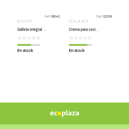
f:
10171
Ref:
09042
Ref:
02209
BIOCOP
ISOLA BIO
CAL
Galleta integral chips chocolate BIOCOP 250 gr BIO
Crema para cocinar avena ISOLA BIO 200 ml
En stock
En stock
En s