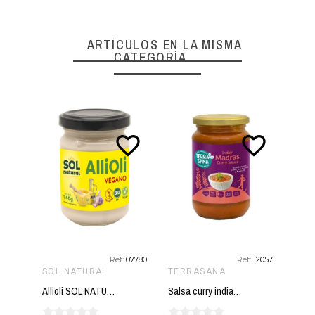
ARTÍCULOS EN LA MISMA
CATEGORÍA
favorite_border
favorite_border
Ref:
07780
Ref:
12057
SOL NATURAL
TERRASANA
TER
Allioli SOL NATURAL 140 gr BIO
Salsa curry india madras 350 g TERRASANA