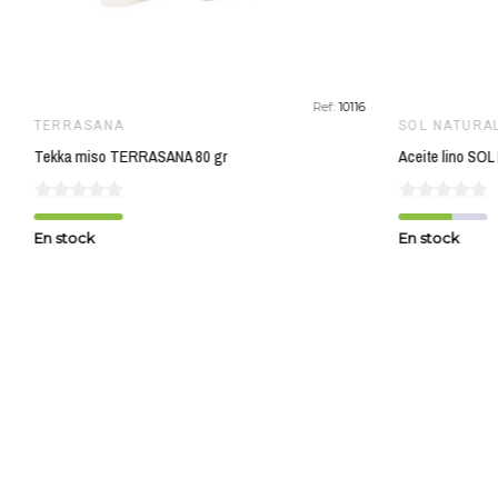
Ref:
10116
TERRASANA
SOL NATURA
Tekka miso TERRASANA 80 gr
En stock
En stock