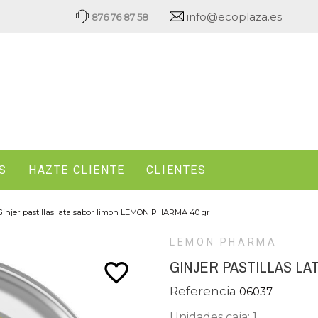
info@ecoplaza.es
876 76 87 58
S
HAZTE CLIENTE
CLIENTES
Ginjer pastillas lata sabor limon LEMON PHARMA 40 gr
LEMON PHARMA
GINJER PASTILLAS LA
favorite_border
Referencia
06037
Unidades caja: 1