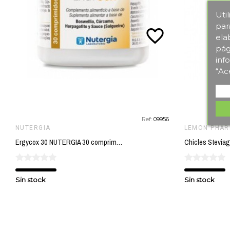
Uti
par
favorite_border
ela
pág
inf
“Ac
Ref:
09956
NUTERGIA
LEMON PHA
Ergycox 30 NUTERGIA 30 comprimidos
Sin stock
Sin stock