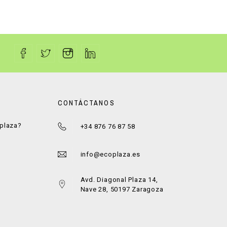
CONTÁCTANOS
oplaza?
+34 876 76 87 58
a
info@ecoplaza.es
Avd. Diagonal Plaza 14,
Nave 28, 50197 Zaragoza