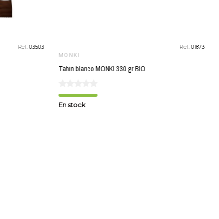
Ref:
03503
Ref:
01873
MONKI
Tahin blanco MONKI 330 gr BIO
En stock