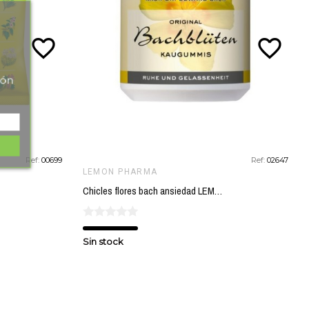
favorite_border
favorite_border
tón
Ref:
00699
Ref:
02647
LEMON PHARMA
Chicles flores bach ansiedad LEMON PHARMA
Sin stock