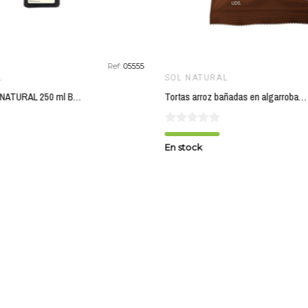
Ref:
05555
L
SOL NATURAL
Aceite lino SOL NATURAL 250 ml BIO
Tortas arroz bañadas en algarroba SOL NATURAL 100 gr BIO ?
En stock