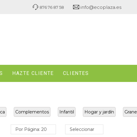
info@ecoplaza.es
876 76 87 58
S
HAZTE CLIENTE
CLIENTES
ca
Complementos
Infantil
Hogar y jardín
Grane
Por Página: 20
Seleccionar