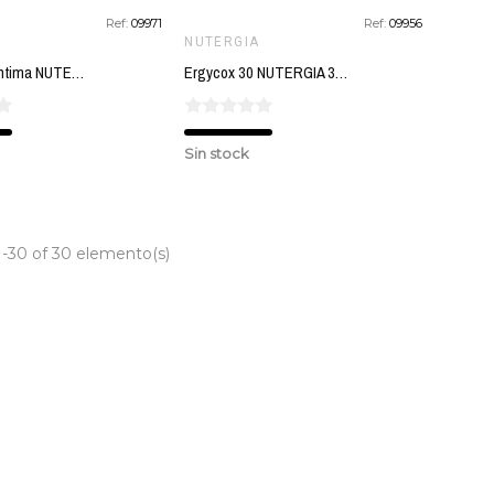
Ref:
09971
Ref:
09956
NUTERGIA
Ergyphilus Intima NUTERGIA 60 capsulas
Ergycox 30 NUTERGIA 30 comprimidos
Sin stock
1-30 of 30 elemento(s)