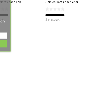
Chicles flores bach concentracion LEMON PHARMA
Chicles flores bach energia LEMON PHARMA
ock
Sin stock
tón