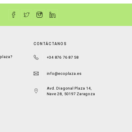
CONTÁCTANOS
oplaza?
+34 876 76 87 58
a
info@ecoplaza.es
Avd. Diagonal Plaza 14,
Nave 28, 50197 Zaragoza