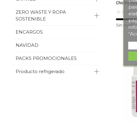
par
ZERO WASTE Y ROPA
ela
SOSTENIBLE
pág
Sin stock
inf
ENCARGOS
“Ac
NAVIDAD
PACKS PROMOCIONALES
Producto refrigerado